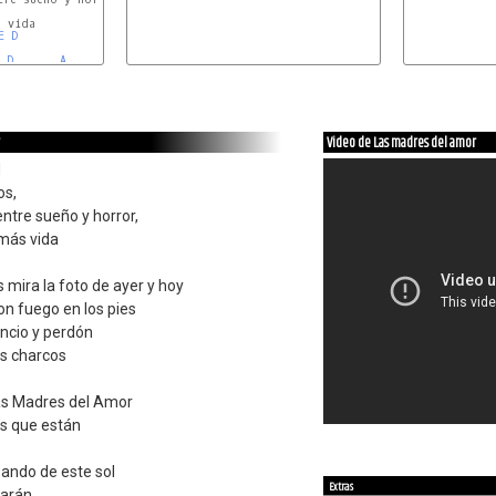
E
D
D
A
Video de Las madres del amor
d
os,
ntre sueño y horror,
más vida
 mira la foto de ayer y hoy
n fuego en los pies
ncio y perdón
os charcos
as Madres del Amor
s que están
zando de este sol
Extras
tarán