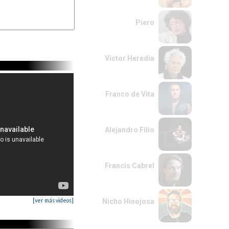
Piero
Victor Heredia
Franco de Vita
Alejandro Filio
Francis Cabrel
[ver más videos]
Nicho Hinojosa