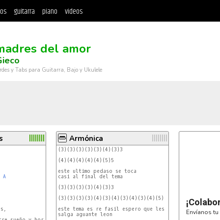
tos
guitarra
piano
videos
madres del amor
Gieco
rdes y Tabs para Guitarra, Bajo y Ukulele
s
Armónica
(3)(3)(3)(3)(3)(4)(3)3

(4)(4)(4)(4)(4)(5)5

este ultimo pedaso se toca

A
casi al final del tema

(3)(3)(3)(3)(4)(3)3

(3)(3)(3)(3)(4)(3)(4)(3)(4)(3)(4)(5)

¡Colabo
s,

este tema es re fasil espero que les

Envíanos tu 
salga aguante leon