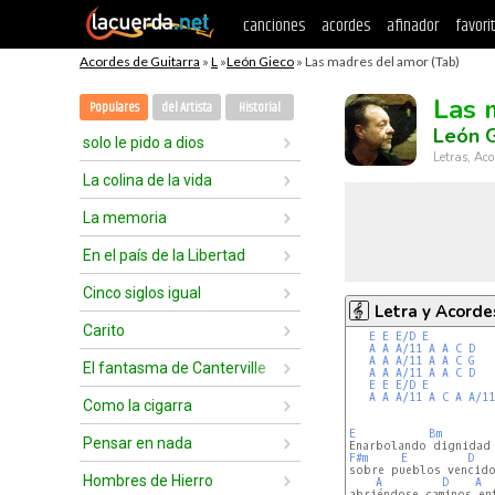
canciones
acordes
afinador
favori
Acordes de Guitarra
»
L
»
León Gieco
» Las madres del amor (Tab)
Las 
Populares
del Artista
Historial
León 
solo le pido a dios
Letras, Aco
La colina de la vida
La memoria
En el país de la Libertad
Cinco siglos igual
Letra y Acorde
Carito
E
E
E/D
E
A
A
A/11
A
A
C
D
A
A
A/11
A
A
C
G
El fantasma de Canterville
A
A
A/11
A
A
C
D
E
E
E/D
E
A
A
A/11
A
C
A
A/11
Como la cigarra
E
Bm
Pensar en nada
F#m
E
D
sobre pueblos vencido
Hombres de Hierro
A
D
A