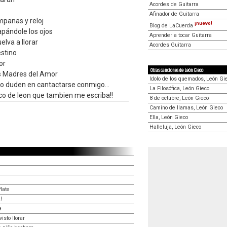
Acordes de Guitarra
Afinador de Guitarra
mpanas y reloj
¡nuevo!
Blog de LaCuerda
pándole los ojos
Aprender a tocar Guitarra
elva a llorar
Acordes Guitarra
stino
or
Otras canciones de León Gieco
as Madres del Amor
Idolo de los quemados, León Gi
no duden en cantactarse conmigo...
La Filosófica, León Gieco
tico de leon que tambien me escriba!!
8 de octubre, León Gieco
Camino de llamas, León Gieco
Ella, León Gieco
Halleluja, León Gieco
late
!
a
sto llorar