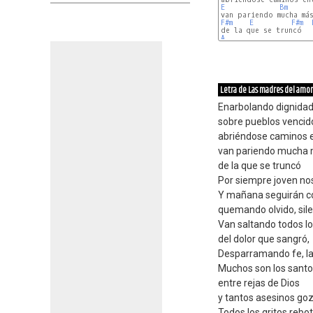
E
Bm
F#m
E
F#m
A
Letra de Las madres del amor
Enarbolando dignida
sobre pueblos vencid
abriéndose caminos e
van pariendo mucha 
de la que se truncó
Por siempre joven nos
Y mañana seguirán co
quemando olvido, sile
Van saltando todos l
del dolor que sangró,
Desparramando fe, l
Muchos son los santo
entre rejas de Dios
y tantos asesinos go
Todos los gritos rebo