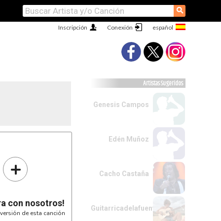
⚲
Inscripción
Conexión
Artistas Sugeridos
Genesis Campos
Edén Muñoz
+
Cacho Castaña
ra con nosotros!
Guitarricadelafuente
versión de esta canción