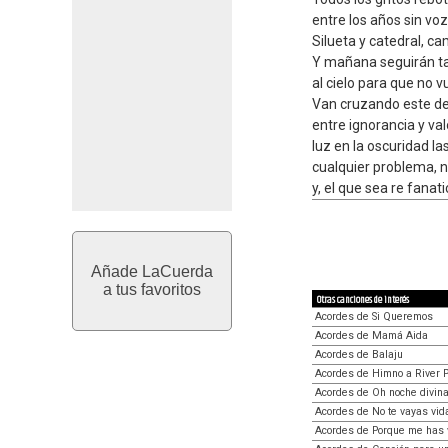
entre los años sin voz
Silueta y catedral, ca
Y mañana seguirán ta
al cielo para que no vu
Van cruzando este de
entre ignorancia y val
luz en la oscuridad l
cualquier problema, 
y, el que sea re fana
Añade LaCuerda
a tus favoritos
Otras canciones de interés
Acordes de Si Queremos
Acordes de Mamá Aida
Acordes de Balaju
Acordes de Himno a River P
Acordes de Oh noche divina
Acordes de No te vayas vid
Acordes de Porque me has vi