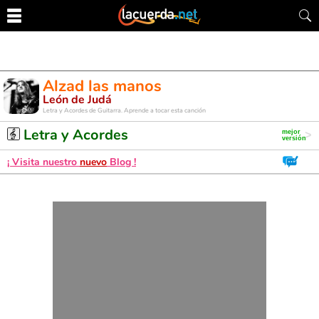
Alzad las manos
León de Judá
Letra y Acordes de Guitarra. Aprende a tocar esta canción
Letra y Acordes
¡ Visita nuestro
nuevo
Blog !