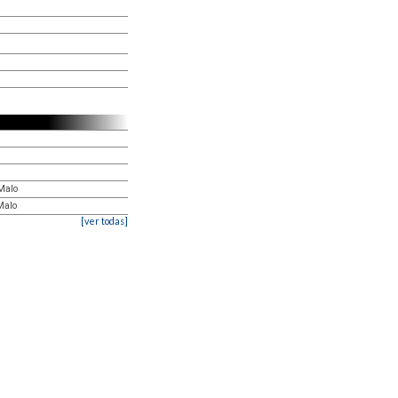
 Malo
Malo
[ver todas]