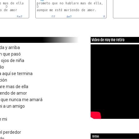
D
D
o de amor

Bm7
D7
Am7
Bm7
Video de Hoy me retiro
da y arriba
en que pasó
 ojos de niña
io
a aquí se termina
ción
re mas de ella
iendo de amor
í que nunca me amará
mi a un amigo
e mi
el perdedor
Extras
do,