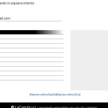
ando ni siquiera intento
il.com
[Hoy me retiro chords]
[Hoy me retiro cifra]
©
LaCuerda
.net
·
·
·
·
·
·
aviso legal
privacidad
es
en
pt
contacto