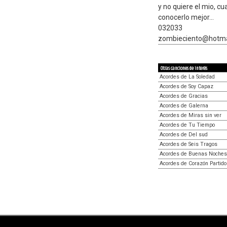
y no quiere el mio, cu
conocerlo mejor...
032033
zombieciento@hotma
Otras canciones de interés
Acordes de La Soledad
Acordes de Soy Capaz
Acordes de Gracias
Acordes de Galerna
Acordes de Miras sin ver
Acordes de Tu Tiempo
Acordes de Del sud
Acordes de Seis Tragos
Acordes de Buenas Noches
Acordes de Corazón Partido