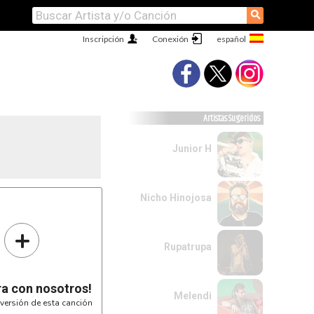
⚲
Inscripción
Conexión
Artistas Sugeridos
Junior H
Nicho Hinojosa
+
Rupatrupa
ra con nosotros!
Melendi
versión de esta canción