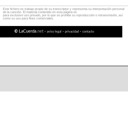
Este fichero es trabajo propio de su transcriptor y representa su interpretación personal
de la canción. El material contenido en esta página es
para exclusivo uso privado, por lo que se prohibe su reproducción o retransmisión, así
como su uso para fines comerciales.
©
LaCuerda
.net
·
·
·
aviso legal
privacidad
contacto