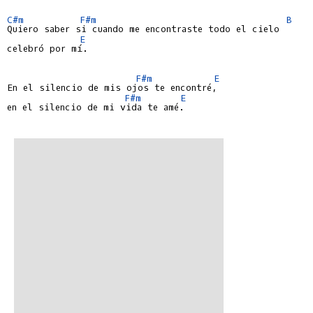
C#m
F#m
B
Quiero saber si cuando me encontraste todo el cielo

E
celebró por mí.

F#m
E
En el silencio de mis ojos te encontré,

F#m
E
en el silencio de mi vida te amé.
