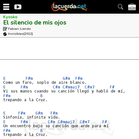
Kyosko
El silencio de mis ojos
Fabian Liendo
Invisibles
[2012]
E
F#m
G#m
F#m
E
F#m
C#m
C#mmaj7
C#m7
F#
F#m
B
trepando a la Cruz.

E
F#m
G#m
F#m
E
F#m
C#m
C#mmaj7
C#m7
F#
F#m
B
trepando a la Cruz.
