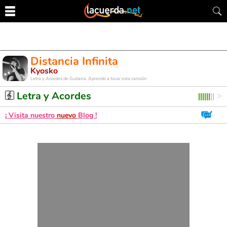
Distancia Infinita
Kyosko
Letra y Acordes de Guitarra. Aprende a tocar esta canción
Letra y Acordes
¡ Visita nuestro
nuevo
Blog !