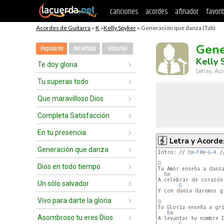
canciones
acordes
afinador
favori
Acordes de Guitarra
»
K
»
Kelly Spyker
» Generación que danza (Tab)
Gene
Populares
del Artista
Historial
Kelly 
Te doy gloria
Letras, Aco
Tu superas todo
Que maravilloso Dios
Completa Satisfacción
En tu presencia
Letra y Acorde
Generación que danza
Intro: // 
Em
-
F#m
-
G
-
A
 //
D
Dios en todo tiempo
Bm
A celebrar de corazón

Un sólo salvador
G
Y con danza daremos gr
Vivo para darte la gloria
D
Bm
Asombroso tu eres Dios
A levantar tu nombre D
G