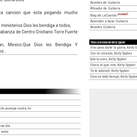
Acordes de Guitarra
Afinador de Guitarra
ta cancion que esta pegando mucho
¡nuevo!
Blog de LaCuerda
Aprender a tocar Guitarra
 ministerios Dios les bendiga a todos,
Acordes Guitarra
labanza de Centro Cristiano Torre Fuerte
Otras canciones de Kelly Spyker
an, Mexico.Que Dios les Bendiga Y
Vivo para darte la gloria, Kelly 
s...
Con mi corazón, Kelly Spyker
Solo tu eres, Kelly Spyker
Gloria al que vive, Kelly Spyker
Yo te adoraré, Kelly Spyker
Dios en todo tiempo, Kelly Spyk
ito acampe contra mí
ese día
l amor