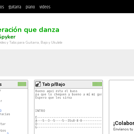
tos
guitarra
piano
videos
ración que danza
Spyker
rdes y Tabs para Guitarra, Bajo y Ukulele
s
Tab p/Bajo


Bueno aqui esta el bass

pa que lo chequen y bueno a mí mi gusto se oye bien ok
Espero que les sirva

D
INTRO

acias

E------------------------------------------------------
A---5--3--5----5--35s8-8-8-----------20--2-------2--0--
¡Colabo
D------------------------------------------------------
G------------------------------------------------------
Envíanos tu 
ios

D