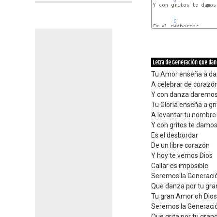
Y con gritos te damos 
D
Es el desbordar

Em
Letra de Generación que dan
Tu Amor enseña a da
A celebrar de corazó
Y con danza daremos
Tu Gloria enseña a gri
A levantar tu nombre
Y con gritos te damos 
Es el desbordar
De un libre corazón
Y hoy te vemos Dios
Callar es imposible
Seremos la Generaci
Que danza por tu gra
Tu gran Amor oh Dios
Seremos la Generació
Que grita por tu grand