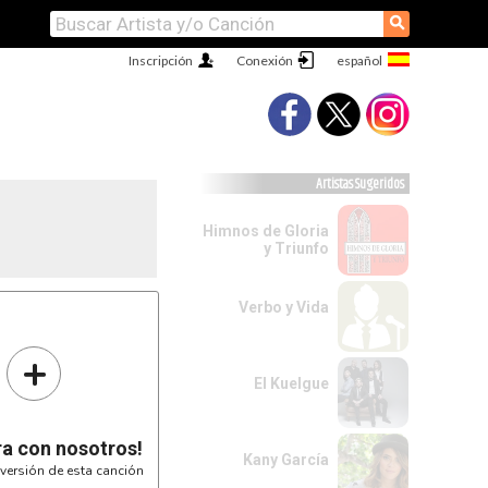
⚲
Inscripción
Conexión
Artistas Sugeridos
Himnos de Gloria
y Triunfo
Verbo y Vida


+
El Kuelgue
----------|

2s8-8-8-|

ra con nosotros!
----------|

Kany García
----------|

versión de esta canción