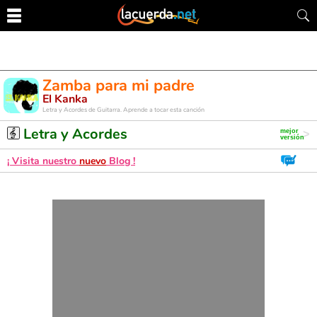
Zamba para mi padre
El Kanka
Letra y Acordes de Guitarra. Aprende a tocar esta canción
Letra y Acordes
¡ Visita nuestro
nuevo
Blog !