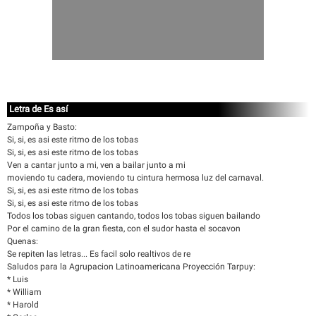
Letra de Es así
Zampoña y Basto:
Si, si, es asi este ritmo de los tobas
Si, si, es asi este ritmo de los tobas
Ven a cantar junto a mi, ven a bailar junto a mi
moviendo tu cadera, moviendo tu cintura hermosa luz del carnaval.
Si, si, es asi este ritmo de los tobas
Si, si, es asi este ritmo de los tobas
Todos los tobas siguen cantando, todos los tobas siguen bailando
Por el camino de la gran fiesta, con el sudor hasta el socavon
Quenas:
Se repiten las letras... Es facil solo realtivos de re
Saludos para la Agrupacion Latinoamericana Proyección Tarpuy:
* Luis
* William
* Harold