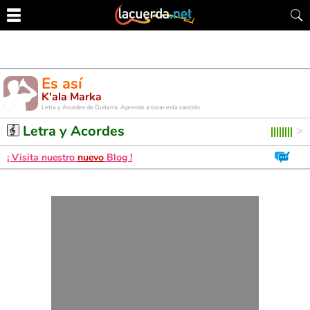
Es así
K'ala Marka
Letra y Acordes de Guitarra. Aprende a tocar esta canción
Letra y Acordes
¡ Visita nuestro
nuevo
Blog !