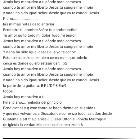
Jesús hoy me vuelvo a ti dónde todo comenzo
cuando tu amor me liberto Jesús tu sangre me limpio
y nada ha sido igual señor. desde que yo te conoci..Jesús
Piano...........................
las mimas notas de lo anterior
Bendecire tu nombre Señor tu nombre señor
Tu amor quito todo mi dolor Todo mi temor
Jesus hoy me vuelvo a ti dónde todo comenzo
cuando tu amor me liberto Jesús tu sangre me limpio
Y nada ha sido igual desde que yo te conoci.
Estar cerca es lo que quiero cerca es lo que anhelo
cerca es donde quiero estaarr de ti.. x2
Jesús hoy me vuelvo a ti dónde todo comenzo
cuando tu amor me liberto Jesús tu sangre me limpio
y nada ha sido igual señor. desde que yo te conoci..Jesús
la parte de la guitarra: B-F#/D#-E-Em9.
todos...
Jesús hoy me vuelvo a ti....
Final piano...: melodía del principio
Bendiciones y q este canto se haga rhema en sus vidas
y que nos volvamos a Dios..donde comenzo todo..saludos desde
Guatemala att the pianist♪♪ Eliezer Ottoniel Pineda Marroquin
de iglesia la verdad Ministerios ebenezer zona 6