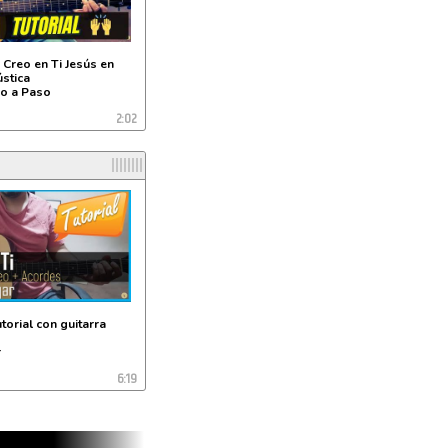
Creo en Ti Jesús en
ústica
so a Paso
2:02
l
utorial con guitarra
r
6:19