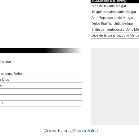
Otras canciones de Julio Melgar
Más de tí, Julio Melgar
Te quiero alabar, Julio Melgar
Aquí Esperaré, Julio Melgar
Dulce Espíritu, Julio Melgar
El día del pentecostés, Julio Me
Dios de la creación, Julio Melg
e contar
orar como Pedro
e Dios
do
2011
[Creo en tí chords]
[Creo en tí cifra]