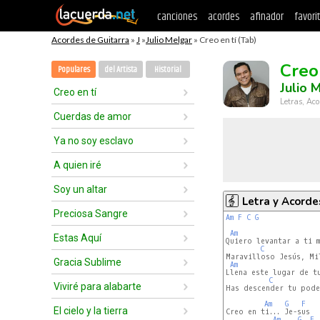
canciones
acordes
afinador
favori
Acordes de Guitarra
»
J
»
Julio Melgar
» Creo en tí (Tab)
Creo
Populares
del Artista
Historial
Julio 
Creo en tí
Letras, Aco
Cuerdas de amor
Ya no soy esclavo
A quien iré
Soy un altar
Letra y Acorde
Preciosa Sangre
Am
F
C
G
Am
Estas Aquí
Quiero levantar a ti m
C
Maravilloso Jesús, Mil
Gracia Sublime
Am
Llena este lugar de tu
C
Viviré para alabarte
Has descender tu pode
Am
G
F
El cielo y la tierra
Creo en ti... Je-sus

Am
G
F
 