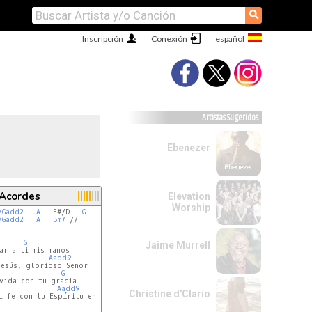
⚲
Inscripción
Conexión
Artistas Sugeridos
Ebenezer
 Acordes
Elevation
Worship
/Gadd2
A
   F#/D   
G
/Gadd2
A
Bm7
 //

G
Jaime Murrell
ar a ti mis manos

Aadd9
esús, glorioso Señor

G
vida con tu gracia

Aadd9
Christine d'Clario
i fe con tu Espíritu en mi
