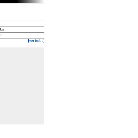
lgar
ar
[ver todas]