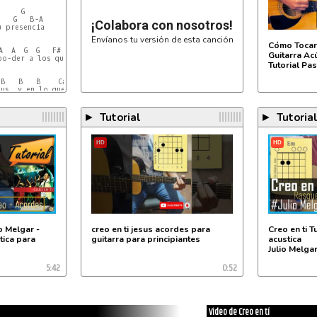
     G

   G   B-A

¡Colabora con nosotros!
 presencia

Envíanos tu versión de esta canción
                  A

Cómo Tocar 
A  A  G  G   F#  E  E   A  A

Guitarra Ac
o-der a los que estamos a-qui

Tutorial Pa
                 B     A   G

B   B   B    C#  D    C# F# B

us, y en lo que haras e-en mi//

Tutorial
Tutoria
►
►
HD
HD
io Melgar -
creo en ti jesus acordes para
Creo en ti T
stica para
guitarra para principiantes
acustica
Julio Melga
5:42
0:52
E

os

ue la  puedan sacar... no es dificil!...
Video de Creo en tí