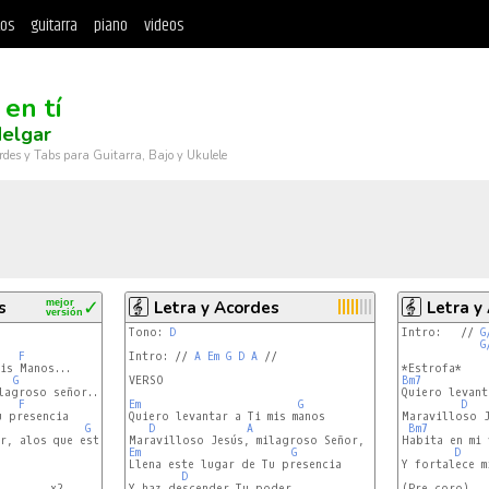
tos
guitarra
piano
videos
 en tí
Melgar
rdes y Tabs para Guitarra, Bajo y Ukulele
s
mejor
✓
Letra y Acordes
Letra y
versión
Tono: 
D
Intro:   // 
G
G
F
Intro: // 
A
Em
G
D
A
 //

is Manos...

G
VERSO

Bm7
agroso señor...

Quiero levant
F
Em
G
D
 presencia

Quiero levantar a Ti mis manos

Maravilloso J
G
D
A
Bm7
r, alos que estamos aqui

Habita en mi 
Em
G
D
Llena este lugar de Tu presencia

Y fortalece m
D
        x2

Y haz descender Tu poder

(Pre coro)
