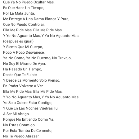
Que Ya No Puedo Ocultar Mas.
Es Que Hace Un Tiempo,
Por La Mala Junta.
Me Entrege A Una Dama Blanca Y Pura,
Que No Puedo Controlar.
Ella Me Pide Mas, Ella Me Pide Mas
Y Yo No Aguanto Mas, Y Yo No Aguanto Mas.
(despues es igual)
Y Siento Que Mi Cuerpo,
Poco A Poco Desvanece.
Ya No Como, Ya No Duermo, No Travajo,
No Soy El Mismo De Ayer.
Ha Pasado Un Tiempo,
Desde Que Te Fuiste.
Y Desde Es Momento Solo Pienso,
En Poder Volverte A Ver.
Ella Me Pide Mas, Ella Me Pide Mas,
Y Yo No Aguanto Mas, Y Yo No Aguanto Mas.
Yo Solo Quiero Estar Contigo,
Y Que En Las Noches Vuelvas Tu,
A Ser Mi Abrigo.
Porque No Entiendo Como Ya,
No Estas Conmigo.
Por Esta Tumba De Cemento,
No Te Puedo Abrazar.