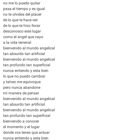
no me lo puedo quitar
pasa el tiempo y es igual
no te olvides del placer
de lo que te hace reir
de lo que te hizo llorar
desconosco este lugar
como el angel que cayo
a la vida terrenal
bienvenido al mundo angelical
tan absurdo tan artificial
bienvenido al mundo angelical
tan profundo tan superficial
nunca entiendo y esta bien
lo que no puedo cambiar
y talvez me equivoque
pero nunca abandone
mi manera de pensar
bienvenido al mundo angelical
tan absurdo tan artificial
bienvenido al mundo angelical
tan profundo tan superficial
bienvenido a conocer
el momento y el lugar
donde vos tenes que actuar
nunca entiendo y esta bien