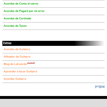
Acordes de Como el ciervo
Acordes de Pagaré por mi error
Acordes de Corónate
Acordes de Tyson
Extras
Acordes de Guitarra
Afinador de Guitarra
¡nuevo!
Blog de LaCuerda
Aprender a tocar Guitarra
Acordes Guitarra
[PT]
[EN]
©
LaCuerda
.net
·
·
·
aviso legal
privacidad
contacto