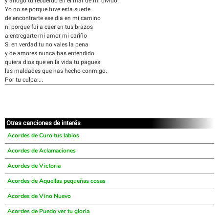
y ahogo tu recuerdo en el mar de mi olvido.
Yo no se porque tuve esta suerte
de encontrarte ese dia en mi camino
ni porque fui a caer en tus brazos
a entregarte mi amor mi cariño
Si en verdad tu no vales la pena
y de amores nunca has entendido
quiera dios que en la vida tu pagues
las maldades que has hecho conmigo.
Por tu culpa....
Otras canciones de interés
Acordes de Curo tus labios
Acordes de Aclamaciones
Acordes de Victoria
Acordes de Aquellas pequeñas cosas
Acordes de Vino Nuevo
Acordes de Puedo ver tu gloria