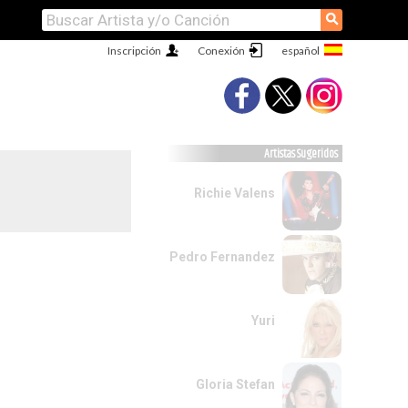
⚲
Inscripción
Conexión
Artistas Sugeridos
Richie Valens
Pedro Fernandez
Yuri
Gloria Stefan