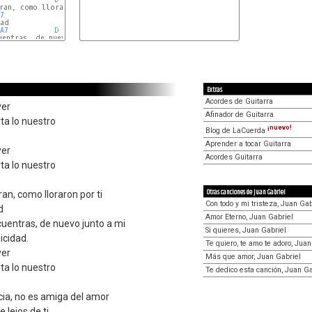
ran, como lloraron por ti

7
ad

A7
D
Dm
entras, de nuevo junto a mi

A
Extras
Acordes de Guitarra
yer
Afinador de Guitarra
ta lo nuestro
¡nuevo!
Blog de LaCuerda
Aprender a tocar Guitarra
yer
Acordes Guitarra
ta lo nuestro
Otras canciones de Juan Gabriel
an, como lloraron por ti
Con todo y mi tristeza, Juan Gab
d
Amor Eterno, Juan Gabriel
uentras, de nuevo junto a mi
Si quieres, Juan Gabriel
icidad.
Te quiero, te amo te adoro, Juan
yer
Más que amor, Juan Gabriel
ta lo nuestro
Te dedico esta canción, Juan Ga
cia, no es amiga del amor
 lejos de ti