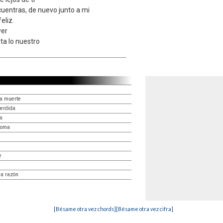
uentras, de nuevo junto a mi
eliz.
yer
ta lo nuestro
la muerte
erdida
s
loma
e
la razón
[Bésame otra vez chords]
[Bésame otra vez cifra]