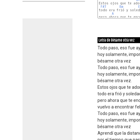
Estos ojos que te ado
F#7
Bm
E
todo era frió y soled
A
pero ahora que te encu
A
E7
Letra de Bésame otra vez
Todo paso, eso fue a
hoy solamente, impor
bésame otra vez
Todo paso, eso fue a
hoy solamente, impor
bésame otra vez.
Estos ojos que te ador
todo era frió y soleda
pero ahora que te enc
vuelvo a encontrar fel
Todo paso, eso fue a
hoy solamente, impor
bésame otra vez
Aprendí que la distan
por el tiempo que pase