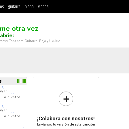
tos
guitarra
piano
videos
me otra vez
abriel
rdes y Tabs para Guitarra, Bajo y Ukulele
s
A
yer

+
E7
 lo nuestro

A
yer

E7
 lo nuestro

¡Colabora con nosotros!
Envíanos tu versión de esta canción
D
Dm