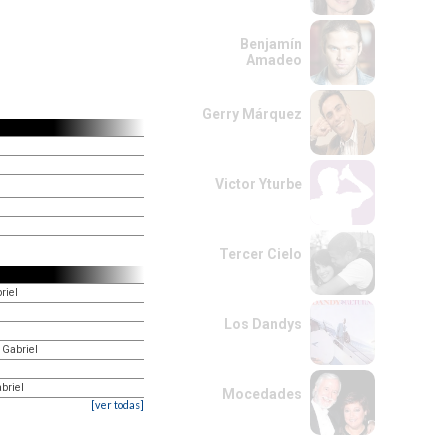
Benjamín
Amadeo
Gerry Márquez
Victor Yturbe
Tercer Cielo
riel
Los Dandys
 Gabriel
briel
Mocedades
[ver todas]