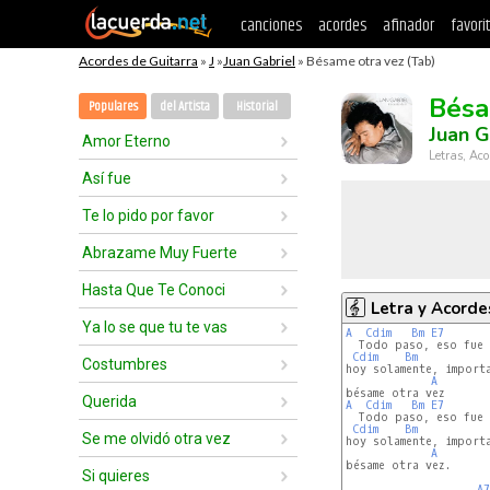
canciones
acordes
afinador
favori
Acordes de Guitarra
»
J
»
Juan Gabriel
» Bésame otra vez (Tab)
Bésa
Populares
del Artista
Historial
Juan G
Amor Eterno
Letras, Aco
Así fue
Te lo pido por favor
Abrazame Muy Fuerte
Hasta Que Te Conoci
Letra y Acorde
Ya lo se que tu te vas
A
Cdim
Bm
E7
  Todo paso, eso fue a
Cdim
Bm
Costumbres
hoy solamente, importa
A
Querida
A
Cdim
Bm
E7
  Todo paso, eso fue a
Cdim
Bm
Se me olvidó otra vez
hoy solamente, importa
A
bésame otra vez.

Si quieres
A7