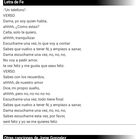
Letra de Fe
-"Un telefono"-
VERSO:
Dama, yo soy quien habla,
ahhhh, ¿Como estas?
Calla, solo te quiero,
ahhhh, tranquilizar.
Escuchame una vez, lo que voy a contar
Sabes que vuelvo a tener fé, y empiezo a sanar,
Dama escuchame una vez, no, no, no,
No voy a pedir amor,
te vez feliz y me gusta que seas feliz.
VERSO:
Sabes con los recuerdos,
ahhhh, de nuestro amor
Dice, mi propio sueño,
ahhhh, pero no, no no no no.
Escuchame una vez, todo tiene final.
Sabes que vuelvo a tener fé, y empiezo a sanar,
Dama escuchame una vez, no, no, no,
Sabes escuchame esta vez, por favor,
seré feliz y yo se me quieres feliz.
Otras canciones de Jorge Gonzalez