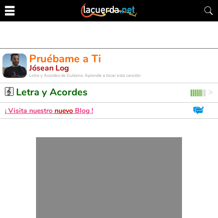
Pruébame a Ti
Jósean Log
Letra y Acordes de Guitarra. Aprende a tocar esta canción
Letra y Acordes
¡ Visita nuestro
nuevo
Blog !