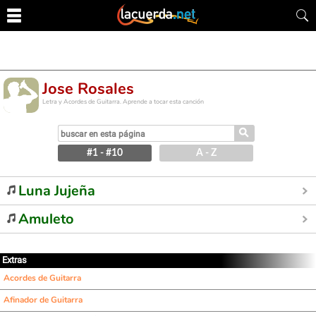
Jose Rosales
Letra y Acordes de Guitarra. Aprende a tocar esta canción
⚲
#1 - #10
A - Z
Luna Jujeña
Amuleto
Extras
Acordes de Guitarra
Afinador de Guitarra