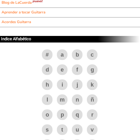
¡nuevo!
Blog de LaCuerda
Aprender a tocar Guitarra
Acordes Guitarra
Indice Alfabético
#
a
b
c
d
e
f
g
h
i
j
k
l
m
n
ñ
o
p
q
r
s
t
u
v