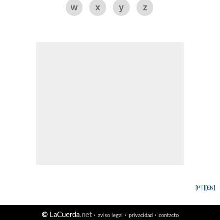
w
x
y
z
[PT]
[EN]
©
LaCuerda
.net
·
·
·
aviso legal
privacidad
contacto