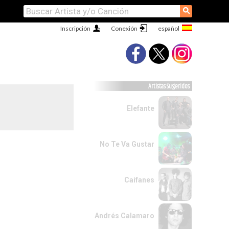
⚲
Inscripción
Conexión
Artistas Sugeridos
Elefante
No Te Va Gustar
Caifanes
Andrés Calamaro