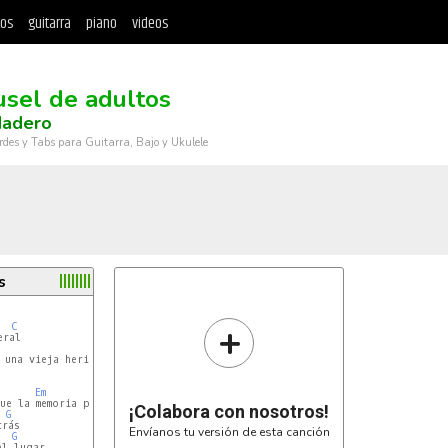
tos
guitarra
piano
videos
usel de adultos
Madero
rdes y Tabs para Guitarra, Bajo y Ukulele
s
+
C
Em
D
C
ue la memoria pueda recordar

¡Colabora con nosotros!
G
Envíanos tu versión de esta canción
G