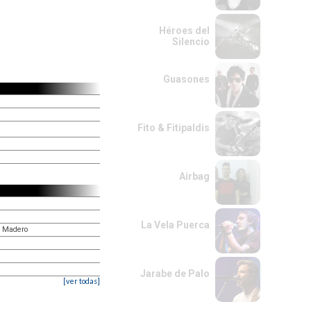
Héroes del
Silencio
Guasones
Fito & Fitipaldis
Airbag
La Vela Puerca
sé Madero
Jarabe de Palo
[ver todas]