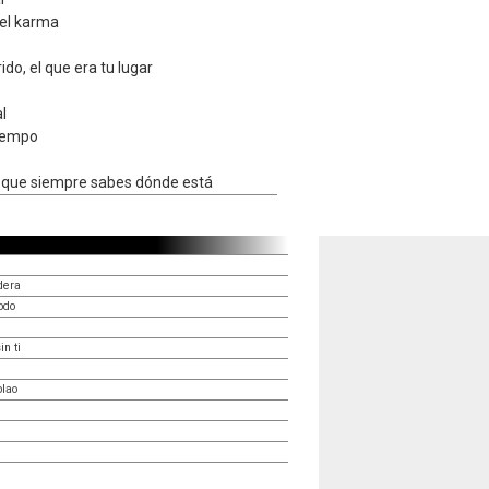
 el karma
do, el que era tu lugar
l
tiempo
 que siempre sabes dónde está
dera
odo
n ti
blao