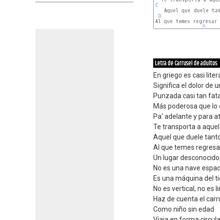
C
   Aquel que duele tan
D
Al que temes regresar

D
Letra de Carrusel de adultos
En griego es casi liter
Significa el dolor de u
Punzada casi tan fata
Más poderosa que lo 
Pa' adelante y para a
Te transporta a aquel
Aquel que duele tanto
Al que temes regresa
Un lugar desconocido,
No es una nave espac
Es una máquina del ti
No es vertical, no es l
Haz de cuenta el carr
Como niño sin edad
Viaja en forma circula