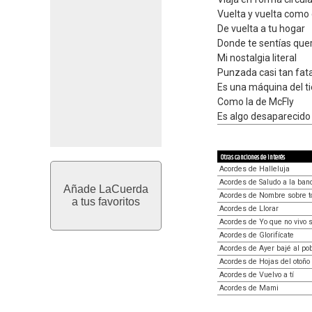
Vuelta y vuelta como
De vuelta a tu hogar
Donde te sentías queri
Mi nostalgia literal
Punzada casi tan fata
Es una máquina del 
Como la de McFly
Es algo desaparecido
Otras canciones de interés
Acordes de Halleluja
Acordes de Saludo a la ban
Añade LaCuerda
Acordes de Nombre sobre t
a tus favoritos
Acordes de Llorar
Acordes de Yo que no vivo si
Acordes de Glorifícate
Acordes de Ayer bajé al po
Acordes de Hojas del otoño
Acordes de Vuelvo a tí
Acordes de Mami