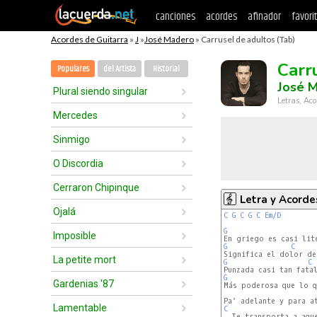
canciones
acordes
afinador
favori
Acordes de Guitarra
»
J
»
José Madero
» Carrusel de adultos (Tab)
Carr
Populares
del Artista
Historial
José 
Plural siendo singular
Letras, Aco
Mercedes
Sinmigo
O Discordia
Cerraron Chipinque
Letra y Acorde
Ojalá
C
G
C
G
C
Em/D
G
Imposible
G
C
La petite mort
G
C
G
Gardenias '87
Más poderosa que lo q
Lamentable
C