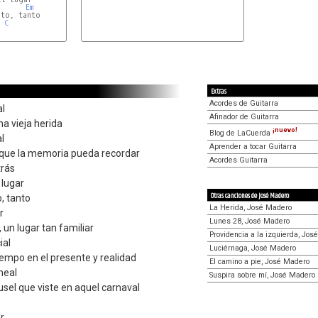
Em
to, tanto

C
G
Extras
Acordes de Guitarra
al
Afinador de Guitarra
na vieja herida
¡nuevo!
Blog de LaCuerda
l
Aprender a tocar Guitarra
que la memoria pueda recordar
Acordes Guitarra
trás
 lugar
Otras canciones de José Madero
, tanto
La Herida, José Madero
r
Lunes 28, José Madero
 un lugar tan familiar
Providencia a la izquierda, Jo
ial
Luciérnaga, José Madero
empo en el presente y realidad
El camino a pie, José Madero
ineal
Suspira sobre mí, José Madero
usel que viste en aquel carnaval
r