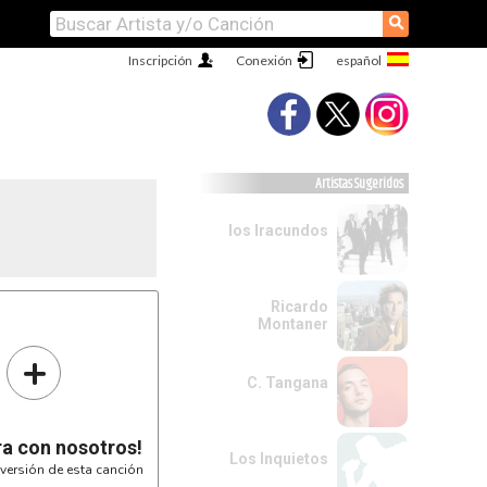
⚲
Inscripción
Conexión
Artistas Sugeridos
los Iracundos
Ricardo
Montaner
+
C. Tangana
ra con nosotros!
Los Inquietos
versión de esta canción