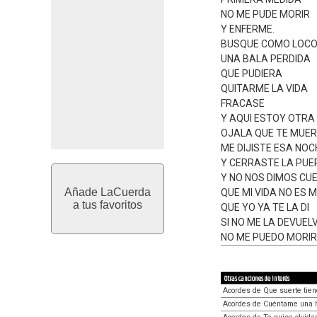
NO ME PUDE MORIR
Y ENFERME.
BUSQUE COMO LOC
UNA BALA PERDIDA
QUE PUDIERA
QUITARME LA VIDA
FRACASE
Y AQUI ESTOY OTRA 
OJALA QUE TE MUE
ME DIJISTE ESA NOC
Y CERRASTE LA PUE
Y NO NOS DIMOS CU
Añade LaCuerda
QUE MI VIDA NO ES M
a tus favoritos
QUE YO YA TE LA DI
SI NO ME LA DEVUEL
NO ME PUEDO MORIR
Otras canciones de interés
Acordes de Que suerte tien
Acordes de Cuéntame una hi