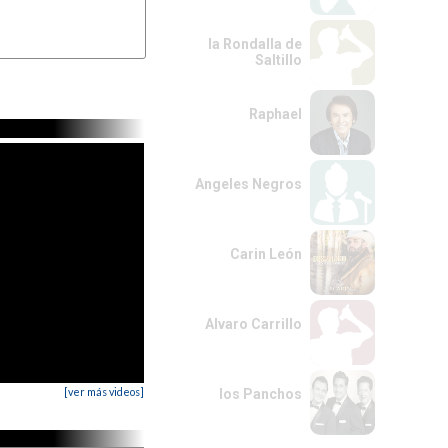
la Rondalla de
Saltillo
Raphael
Angeles Negros
Carin León
Alvaro Carrillo
[ver más videos]
los Panchos