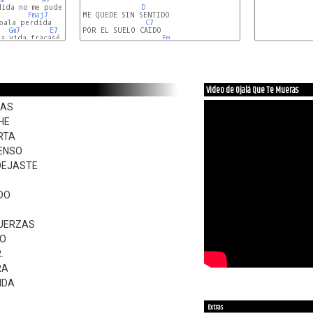
ida no me pude morir y enfermé,

D
Fmaj7
ME QUEDE SIN SENTIDO

bala perdida

C7
Gm7
E7
POR EL SUELO CAIDO

Asus4
A7
a vida fracasé y aquí estoy otra vez.

Em
Video de Ojalá Que Te Mueras
RAS
HE
RTA
ENSO
DEJASTE
DO
FUERZAS
SO
.
RA
IDA
Extras