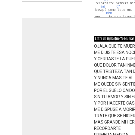
recordarte primera med
Gm7
C7
busqué como loco una 
Bbm
que pudiera quitarme l
Letra de Ojalá Que Te Mueras
OJALA QUE TE MUE
ME DIJISTE ESA NOC
Y CERRASTE LA PUE
QUE DOLOR TAN INM
QUE TRISTEZA TAN 
Y NUNCA MAS TE VI.
ME QUEDE SIN SENTI
POR EL SUELO CAIDO
SIN TU AMOR Y SIN 
Y POR HACERTE CA
ME DISPUSE A MORIR
TRATE QUE SE HICIE
MAS GRANDE MI HER
RECORDARTE
PRIMERA MEDIDA