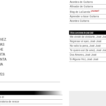
Acordes de Guitarra
Afinador de Guitarra
¡nuevo!
Blog de LaCuerda
O
Aprender a tocar Guitarra
Acordes Guitarra
Otras canciones de José José
Me olvidé de olvidarte, José Jo
VEZ.
Regresar al ayer, José José
RAS
No valio la pena, José José
HE
Te quiero así (te amo), José Jo
RTA
Dos Amores, José José
ENTA
Si Alguna Vez, José José
IA
VES
e él
storia de rencor