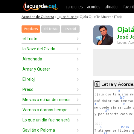
canciones
acordes
afinador
favori
Acordes de Guitarra
»
J
»
José José
» Ojalá Que Te Mueras (Tab)
Ojal
Populares
del Artista
Historial
José J
el Triste
Letras, Aco
la Nave del Olvido
Almohada
Amar y Querer
El reloj
Letra y Acorde
Preso
D
Ojalá que te mueras me
Em7
Me vas a echar de menos
A
D
me quedé sin sentido 
Vamos a darnos tiempo
A7
y por hacerte caso me 
Lo que un día fue no será
CORO

G
Bdim
Gavilán o Paloma
Traté que se hiciera m
B7