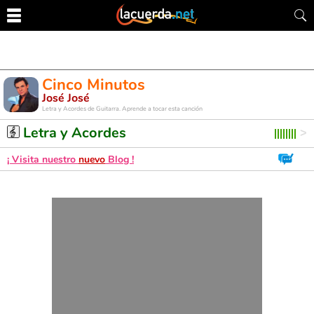
Cinco Minutos
José José
Letra y Acordes de Guitarra. Aprende a tocar esta canción
Letra y Acordes
¡ Visita nuestro
nuevo
Blog !