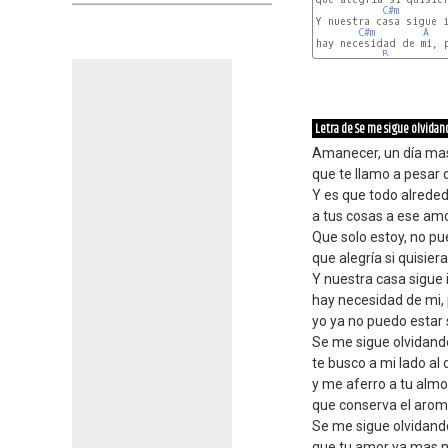
C#m
Y nuestra casa sigue 
C#m
A
hay necesidad de mi, p
B
Letra de Se me sigue olvidan
Amanecer, un día ma
que te llamo a pesar 
Y es que todo alreded
a tus cosas a ese amo
Que solo estoy, no p
que alegría si quisier
Y nuestra casa sigue i
hay necesidad de mi,
yo ya no puedo estar s
Se me sigue olvidand
te busco a mi lado al
y me aferro a tu alm
que conserva el aroma
Se me sigue olvidand
que tu amor ya mas n