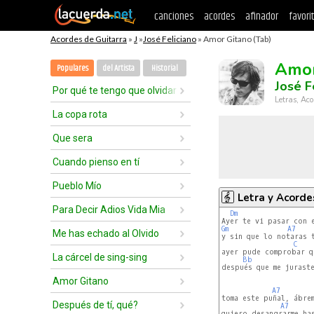
canciones
acordes
afinador
favori
Acordes de Guitarra
»
J
»
José Feliciano
» Amor Gitano (Tab)
Amor
Populares
del Artista
Historial
José F
Por qué te tengo que olvidar
Letras, Aco
La copa rota
Que sera
Cuando pienso en tí
Pueblo Mío
Letra y Acorde
Para Decir Adios Vida Mia
Dm
Gm
A7
Me has echado al Olvido
y sin que lo notaras t
C
ayer pude comprobar qu
La cárcel de sing-sing
Bb
después que me juraste
Amor Gitano
A7
toma este puñal, ábrem
Después de tí, qué?
A7
quiero desangrarme has