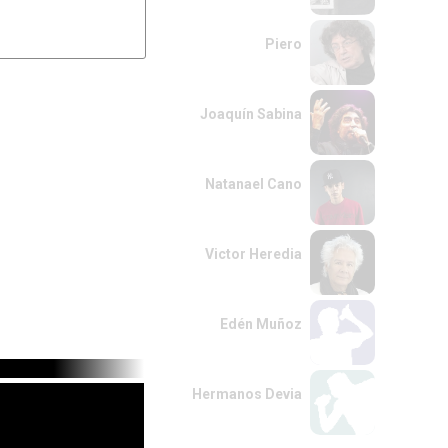
Piero
Joaquín Sabina
Natanael Cano
Victor Heredia
Edén Muñoz
Hermanos Devia