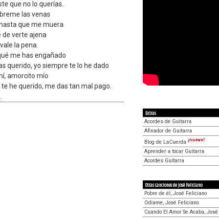
te que no lo querías.
ábreme las venas
 hasta que me muera
he de verte ajena
 vale la pena.
 qué me has engañado
has querido, yo siempre te lo he dado
mí, amorcito mío
 te he querido, me das tan mal pago.
.
Extras
Acordes de Guitarra
Afinador de Guitarra
¡nuevo!
Blog de LaCuerda
Aprender a tocar Guitarra
Acordes Guitarra
Otras canciones de José Feliciano
Pobre de él, José Feliciano
Odiame, José Feliciano
Cuando El Amor Se Acaba, José 