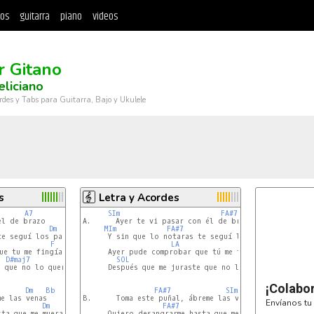
tos
guitarra
piano
videos
 Gitano
eliciano
rdes y Tabs para Guitarra, Bajo y Ukulele
s
Letra y Acordes
A7
SIm
FA#7
A.      Ayer te vi pasar con él de brazo

Dm
MIm
FA#7
SIm
e seguí los pasos

      Y sin que lo notaras te seguí los pasos

F
LA
RE
RE7
e tu me fingías

      Ayer pude comprobar que tú me fingías

D#maj7
A7
SOL
FA#7
 que no lo querías

      Después que me juraste que no lo querías.

¡Colabo
Dm
Bb
FA#7
SIm
e las venas

B.      Toma este puñal, ábreme las venas

Envíanos tu 
Dm
FA#7
SIm
ta que me muera

      Quiero desangrarme hasta que me muera
