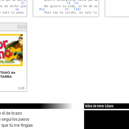
A7
Gm
LA
SOL
FA#7
e de verte ajena

      No quiero la vida, si he de verte ajena

Dm
MIm
RE
FA#7
SIm
 vale la pena

      Pues sin tu cariño, no vale la pena.

ITANO de
UITARRA
6:49
Video de Amor Gitano
n él de brazo
e seguí los pasos
que tú me fingías