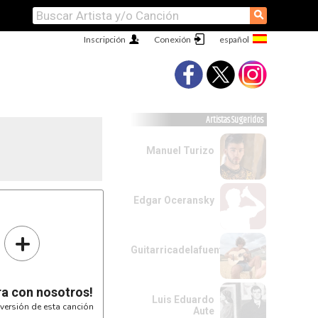
⚲
Inscripción
Conexión
Artistas Sugeridos
Manuel Turizo
Edgar Oceransky
+
Guitarricadelafuente
ra con nosotros!
Luis Eduardo
versión de esta canción
Aute