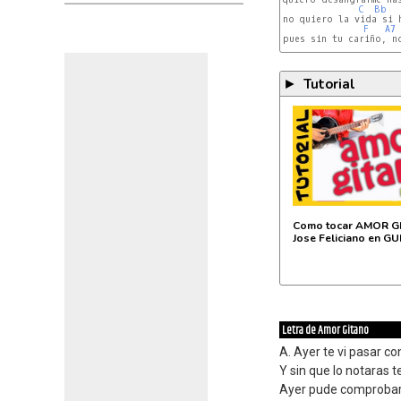
C
Bb
no quiero la vida si h
F
A7
pues sin tu cariño, no
( 
Dm
C
Bb
A7
Tutorial
►
Como tocar AMOR G
Jose Feliciano en G
Letra de Amor Gitano
A. Ayer te vi pasar co
Y sin que lo notaras t
Ayer pude comprobar 