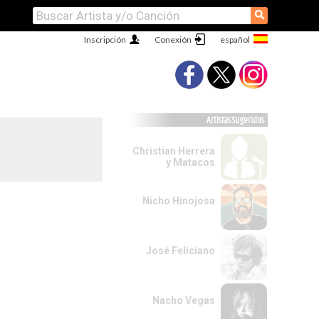
⚲
Inscripción
Conexión
Artistas Sugeridos
Christian Herrera
y Matacos
Nicho Hinojosa
José Feliciano
Nacho Vegas