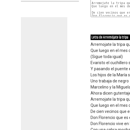
Arremojate la tripa qu
Que luego en el mes d
De cien vecinos que e
Don Florencio que es 
Letra de Arremójate la tripa
Arremojate la tripa qu
Que luego en el mes d
(Sigue toda igual)
Evaristo el cuchiller
Y pasando el puente e
Los hijos de la María
Uno trabaja de negro o
Marcelino y la Miguela
Ahora dicen gutentaje
Arremojate la tripa qu
Que luego en el mes d
De cien vecinos que 
Don Florencio que es 
Don Florencio vive en
Con una cabra mochal