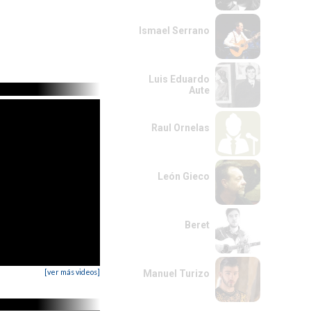
Ismael Serrano
Luis Eduardo
Aute
Raul Ornelas
León Gieco
Beret
[ver más videos]
Manuel Turizo