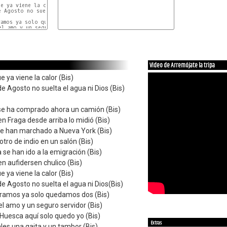
e ya viene la calor (Bis)

e Agosto no suelta el agua ni Dios(Bis)

ramos ya solo quedamos dos (Bis)

el amo y un seguro servidor (Bis)

Video de Arremójate la tripa
e ya viene la calor (Bis)
e Agosto no suelta el agua ni Dios (Bis)
o se ha comprado ahora un camión (Bis)
n Fraga desde arriba lo midió (Bis)
 se han marchado a Nueva York (Bis)
tro de indio en un salón (Bis)
 se han ido a la emigración (Bis)
n aufidersen chulico (Bis)
e ya viene la calor (Bis)
e Agosto no suelta el agua ni Dios(Bis)
eramos ya solo quedamos dos (Bis)
el amo y un seguro servidor (Bis)
 Huesca aquí solo quedo yo (Bis)
Extras
es una gaita y un tambor (Bis)