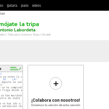
tos
guitarra
piano
videos
Tab)
mójate la tripa
ntonio Labordeta
rdes y Tabs para Guitarra, Bajo y Ukulele
s
mejor
✓
versión
A7
RE
+
RE
LA7
RE
e Agosto no suelta el agua ni Dios (Bis)

)

o se ha comprado ahora un camión (Bis)

n Fraga desde arriba lo midió (Bis)

 se han marchado a Nueva York (Bis)

otro de indio en un salón (Bis)

¡Colabora con nosotros!
a se han ido a la emigración (Bis)

Envíanos tu versión de esta canción
 aufidersen chulico (Bis)
