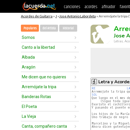
canciones
acordes
afinador
favori
Acordes de Guitarra
»
J
»
Jose Antonio Labordeta
» Arremójate la tripa (
Arre
Populares
del Artista
Historial
Jose A
Somos
Letras, Aco
Canto a la libertad
Albada
Aragón
Me dicen que no quieres
Letra y Acorde
Arremójate la tripa
RE
L
SOL
Banderas Rotas
Que luego en el mes d
     (Sigue toda igual
Evaristo el cuchiller
El Poeta
Y pasando el puente e
Los hijos de la María
La Vieja
Uno trabaja de negro 
Marcelino y la Miguel
Canta, compañero canta
Ahora dicen gutentajen