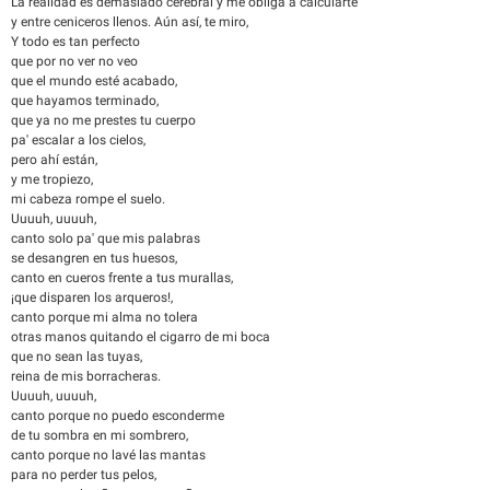
La realidad es demasiado cerebral y me obliga a calcularte
y entre ceniceros llenos. Aún así, te miro,
Y todo es tan perfecto
que por no ver no veo
que el mundo esté acabado,
que hayamos terminado,
que ya no me prestes tu cuerpo
pa' escalar a los cielos,
pero ahí están,
y me tropiezo,
mi cabeza rompe el suelo.
Uuuuh, uuuuh,
canto solo pa' que mis palabras
se desangren en tus huesos,
canto en cueros frente a tus murallas,
¡que disparen los arqueros!,
canto porque mi alma no tolera
otras manos quitando el cigarro de mi boca
que no sean las tuyas,
reina de mis borracheras.
Uuuuh, uuuuh,
canto porque no puedo esconderme
de tu sombra en mi sombrero,
canto porque no lavé las mantas
para no perder tus pelos,