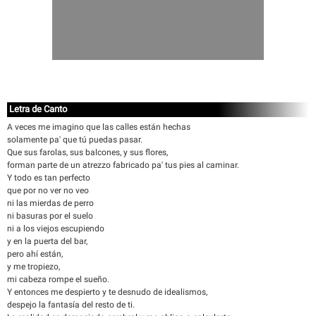
Letra de Canto
A veces me imagino que las calles están hechas
solamente pa' que tú puedas pasar.
Que sus farolas, sus balcones, y sus flores,
forman parte de un atrezzo fabricado pa' tus pies al caminar.
Y todo es tan perfecto
que por no ver no veo
ni las mierdas de perro
ni basuras por el suelo
ni a los viejos escupiendo
y en la puerta del bar,
pero ahí están,
y me tropiezo,
mi cabeza rompe el sueño.
Y entonces me despierto y te desnudo de idealismos,
despejo la fantasía del resto de ti.