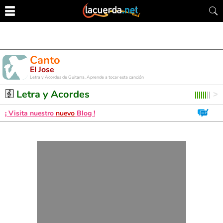
Canto
El Jose
Letra y Acordes de Guitarra. Aprende a tocar esta canción
Letra y Acordes
¡ Visita nuestro
nuevo
Blog !