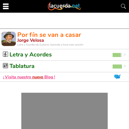
Por fín se van a casar
Jorge Velosa
Letra y Acordes de Guitarra. Aprende a tocar esta canción
Letra y Acordes
Tablatura
¡ Visita nuestro
nuevo
Blog !