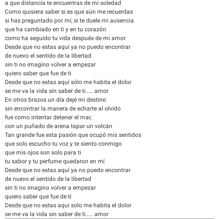
a que distancia te encuentras de mi soledad
Como quisiera saber si es que aún me recuerdas
si has preguntado por mí, si te duele mi ausencia
que ha cambiado en ti y en tu corazón
como ha seguido tu vida después de mi amor
Desde que no estas aquí ya no puedo encontrar
de nuevo el sentido de la libertad
sin ti no imagino volver a empezar
quiero saber que fue de ti
Desde que no estas aquí sólo me habita el dolor
se me va la vida sin saber de ti..... amor
En otros brazos un día dejé mi destino
sin encontrar la manera de echarte al olvido
fue como intentar detener el mar,
con un puñado de arena tapar un volcán
Tan grande fue esta pasión que ocupó mis sentidos
que solo escucho tu voz y te siento conmigo
que mis ojos son solo para ti
tu sabor y tu perfume quedaron en mí
Desde que no estas aquí ya no puedo encontrar
de nuevo el sentido de la libertad
sin ti no imagino volver a empezar
quiero saber que fue de tí
Desde que no estas aqui solo me habita el dolor
se me va la vida sin saber de ti..... amor