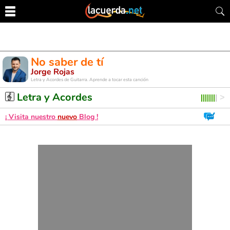
No saber de tí
Jorge Rojas
Letra y Acordes de Guitarra. Aprende a tocar esta canción
Letra y Acordes
¡ Visita nuestro
nuevo
Blog !