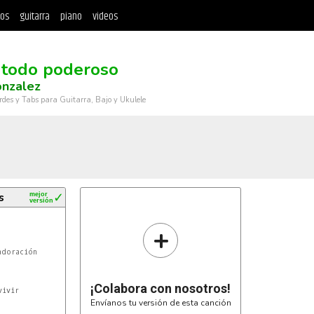
tos
guitarra
piano
videos
 todo poderoso
onzalez
rdes y Tabs para Guitarra, Bajo y Ukulele
s
mejor
✓
versión
+
¡Colabora con nosotros!
Envíanos tu versión de esta canción