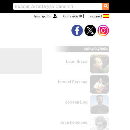
⚲
Inscripción
Conexión
Artistas Sugeridos
León Gieco
Ismael Serrano
Jósean Log
José Feliciano