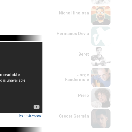
Nicho Hinojosa
Hermanos Devia
Beret
Jorge
Fandermole
Piero
[ver más videos]
Crecer Germán