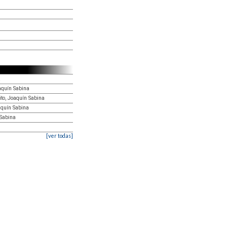
a
aquín Sabina
to, Joaquín Sabina
aquín Sabina
 Sabina
[ver todas]