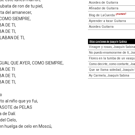
Acordes de Guitarra
ubata de ron de tu piel,
Afinador de Guitarra
rata del amanecer,
¡nuevo!
Blog de LaCuerda
 COMO SIEMPRE,
Aprender a tocar Guitarra
A DE TI,
Acordes Guitarra
A DE TI,
LABAN DE TI,
Otras canciones de Joaquín Sabina
Vinagre y rosas, Joaquín Sabin
No puedo enamorarme de tí, Jo
Flores en la tumba de un vasqui
IGUAL QUE AYER, COMO SIEMPRE,
Como decirte, como contarte, Jo
A DE TI
Que se llama soledad, Joaquín
A DE TI,
Ay Carmela, Joaquín Sabina
A DE TI,
io
o al niño que yo fui,
PASOTE de PELAS
 de Dalí.
del Cielo,
en huelga de celo en Moscú,