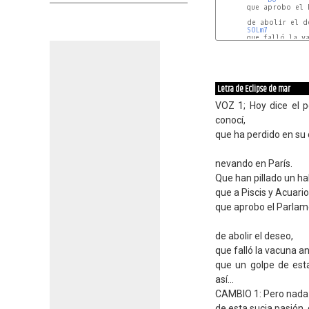
       que aprobo el 
       de abolir el de
SOLm7
       que falló la va
RE
Letra de Eclipse de mar
VOZ 1; Hoy dice el 
conocí,
que ha perdido en su
nevando en París.
Que han pillado un hal
que a Piscis y Acuario 
que aprobo el Parlam
de abolir el deseo,
que falló la vacuna an
que un golpe de est
así...
CAMBIO 1: Pero nada d
de esta sucia pasión,