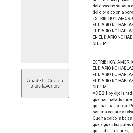
del obsceno sabor a c
del olor a colonia ba
ESTRIB: HOY, AMOR,
EL DIARIO NO HABLAB
EL DIARIO NO HABLAB
EN EL DIARIO NO HAB
NI DE MÍ.
ESTRIB HOY, AMOR, 
EL DIARIO NO HABLAB
EL DIARIO NO HABLAB
Añade LaCuerda
EL DIARIO NO HABLAB
a tus favoritos
NI DE MÍ.
VOZ 2: Hoy dijo la rad
que han hallado muert
que han pagado un 
por una acuarela falsa
Que ha caído la bolsa 
que siguen las putas 
que subió la marea,