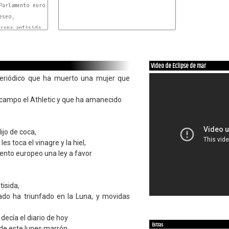
Parlamento europeo  una ley a favor

seo,

cuna antisida,

m7
LA#7
RE#
Video de Eclipse de mar
periódico que ha muerto una mujer que
 campo el Athletic y que ha amanecido
ijo de coca,
les toca el vinagre y la hiel,
ento europeo una ley a favor
tisida,
ado ha triunfado en la Luna, y movidas
ecía el diario de hoy
Extras
 de este lunes marrón,