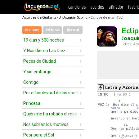
canciones
acordes
afinador
favori
Acordes de Guitarra
»
J
»
Joaquín Sabina
» Eclipse de mar (Tab)
Ecli
Populares
del Artista
Historial
Joaquí
19 dias y 500 noches
Letras, Aco
Y Nos Dieron Las Diez
Peces de Ciudad
Y sin embargo
Contigo
Letra y Acorde
Por el boulevard de los sueños rotos
INTRO:  ( 
FA
DO
 )    
FA
Princesa
VOZ 1;  Hoy dice el p
SOLm7
       que ha perdido 
Quién me ha robado el mes de abril?
       nevando en Parí
Nos sobran los motivos
FA
       Que han pillado
Peor para el Sol
       que a Piscis y 
DO