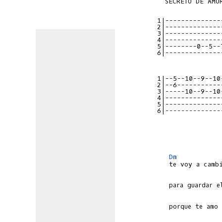
  SECRETO DE AMOR
1|--------------
2|--------------
3|--------------
4|--------------
5|--------0--5--
6|--------------
1|--5--10--9--10
2|--6-----------
3|-----10--9--10
4|--------------
5|--------------
6|--------------
Dm