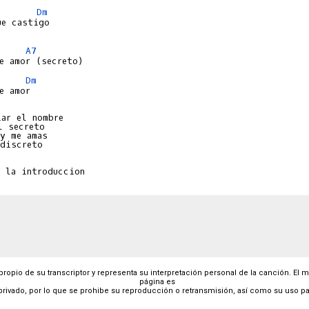
Dm
e castigo

A7
Dm
e amor

ar el nombre

 secreto

y me amas

discreto

 propio de su transcriptor y representa su interpretación personal de la canción. El 
página es
privado, por lo que se prohibe su reproducción o retransmisión, así como su uso pa