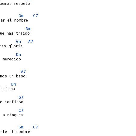
bemos respeto

Gm
C7
Dm
Gm
A7
Dm
 merecido

A7
Dm
G7
C7
 a ninguna

Gm
C7