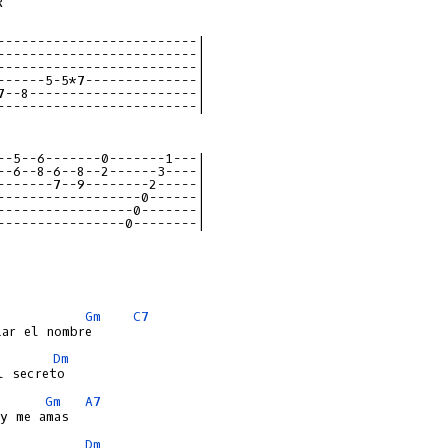


-------------------------|

-------------------------|

-------------------------|

------5-5*7--------------|

7--8---------------------|

-------------------------|

--5--6-------0-------1---|

--6--8-6--8--2------3----|

-------7--9--------2-----|

------------------0------|

-----------------0-------|

----------------0--------|

Gm
C7
Dm
Gm
A7
Dm