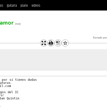
tos
guitarra
piano
videos
 amor
[tab]
Enviado po
 por si tienes dudas

aturas

il.com

gos del IC

o!

San Quintin
