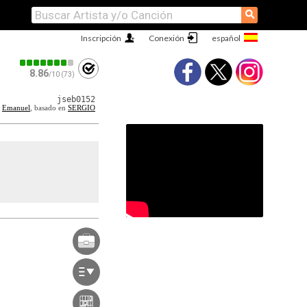
⚲
Inscripción
Conexión
8.86
/10 (73)
jseb0152
r
Emanuel
, basado en
SERGIO