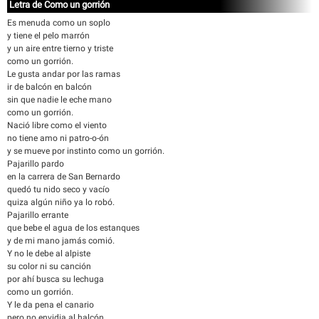
Letra de Como un gorrión
Es menuda como un soplo
y tiene el pelo marrón
y un aire entre tierno y triste
como un gorrión.
Le gusta andar por las ramas
ir de balcón en balcón
sin que nadie le eche mano
como un gorrión.
Nació libre como el viento
no tiene amo ni patro-o-ón
y se mueve por instinto como un gorrión.
Pajarillo pardo
en la carrera de San Bernardo
quedó tu nido seco y vacío
quiza algún niño ya lo robó.
Pajarillo errante
que bebe el agua de los estanques
y de mi mano jamás comió.
Y no le debe al alpiste
su color ni su canción
por ahí busca su lechuga
como un gorrión.
Y le da pena el canario
pero no envidia al halcón