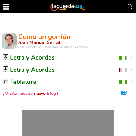
Como un gorrión
Joan Manuel Serrat
Letra y Acordes de Guitarra. Aprende a tocar esta canción
Letra y Acordes
Letra y Acordes
Tablatura
¡ Visita nuestro
nuevo
Blog !