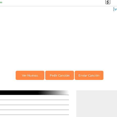
es
[v
Ver Nuevas
Pedir Canción
Enviar Canción