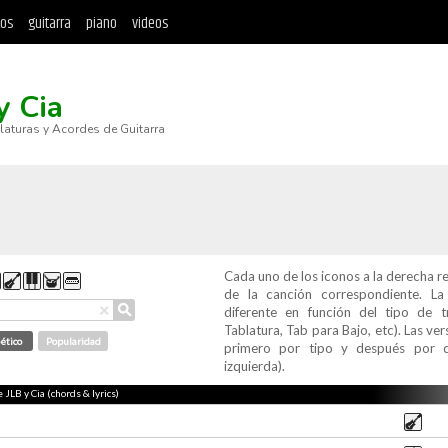
tos
guitarra
piano
videos
y Cia
blaturas y Acordes de Guitarra
Cada uno de los iconos a la derecha r
de la canción correspondiente. L
⚲
×
diferente en función del tipo de t
Tablatura, Tab para Bajo, etc). Las v
ético
Popularidad
primero por tipo y después por c
izquierda).
 JLB y Cia (chords & lyrics)