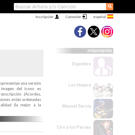
⚲
Inscripción
Conexión
Artistas Sugeridos
Enjambre
espresentan una versión
Los Huayra
a imagen del icono es
ranscripción (Acordes,
ersiones están ordenadas
alidad (la mejor a la
Manuel García
Ciro y los Persas