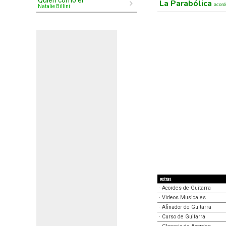
Quién como él
La Parabólica
acord
Natalie Billini
extras
·
Acordes de Guitarra
·
Videos Musicales
·
Afinador de Guitarra
·
Curso de Guitarra