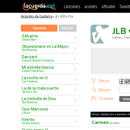
canciones
acordes
afinador
favori
Acordes de Guitarra
»
J
» JLB y Cia
JLB 
Populares
Historial
Sálvame
Letras, Ta
Dread Mar I
Obsesionario en La Mayor
Tan Bionica
Danzaré
Conquistando Fronteras
Mi estrella blanca
Fondo Flamenco
La noche sin tí
Filtrar:
Los Huayra
La de la mala suerte
Buscar:
Jesse y Joy
Ordenar:
La melodía de Dios
Alfab
Tan Bionica
Ojos Marrones
Lasso
letras, tablaturas y acordes de
Intento
Carmen
Ulises Bueno
acordes