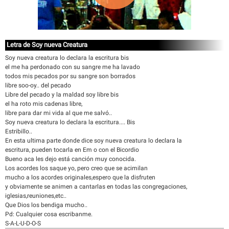
Letra de Soy nueva Creatura
Soy nueva creatura lo declara la escritura bis
el me ha perdonado con su sangre me ha lavado
todos mis pecados por su sangre son borrados
libre soo-oy.. del pecado
Libre del pecado y la maldad soy libre bis
el ha roto mis cadenas libre,
libre para dar mi vida al que me salvó..
Soy nueva creatura lo declara la escritura.... Bis
Estribillo..
En esta ultima parte donde dice soy nueva creatura lo declara la
escritura, pueden tocarla en Em o con el Bicordio
Bueno aca les dejo está canción muy conocida.
Los acordes los saque yo, pero creo que se acimilan
mucho a los acordes originales,espero que la disfruten
y obviamente se animen a cantarlas en todas las congregaciones,
iglesias,reuniones,etc..
Que Dios los bendiga mucho..
Pd: Cualquier cosa escribanme.
S-A-L-U-D-O-S