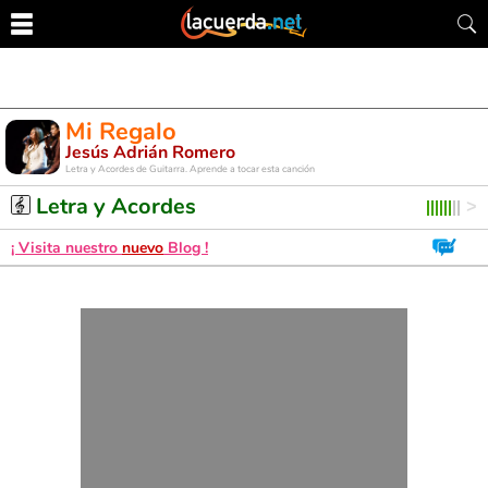
Mi Regalo
Jesús Adrián Romero
Letra y Acordes de Guitarra. Aprende a tocar esta canción
Letra y Acordes
¡ Visita nuestro
nuevo
Blog !