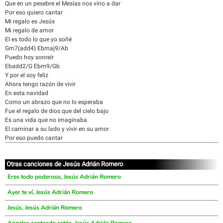
Que en un pesebre el Mesías nos vino a dar
Por eso quiero cantar
Mi regalo es Jesús
Mi regalo de amor
El es todo lo que yo soñé
Gm7(add4) Ebmaj9/Ab
Puedo hoy sonreír
Ebadd2/G Ebm9/Gb
Y por el soy feliz
Ahora tengo razón de vivir
En esta navidad
Como un abrazo que no lo esperaba
Fue el regalo de dios que del cielo bajo
Es una vida que no imaginaba
El caminar a su lado y vivir en su amor
Por eso puedo cantar
Otras canciones de Jesús Adrián Romero
Eres todo poderoso, Jesús Adrián Romero
Ayer te ví, Jesús Adrián Romero
Jesús, Jesús Adrián Romero