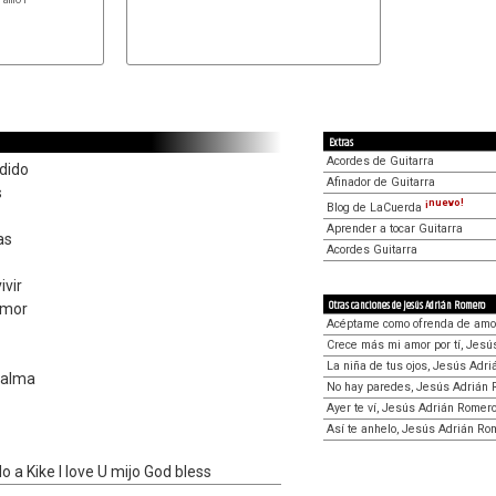
Extras
Acordes de Guitarra
dido
Afinador de Guitarra
s
¡nuevo!
Blog de LaCuerda
Aprender a tocar Guitarra
as
Acordes Guitarra
ivir
Otras canciones de Jesús Adrián Romero
 amor
Acéptame como ofrenda de amo
Crece más mi amor por tí, Jes
La niña de tus ojos, Jesús Adr
 alma
No hay paredes, Jesús Adrián
Ayer te ví, Jesús Adrián Romer
Así te anhelo, Jesús Adrián Ro
 a Kike I love U mijo God bless