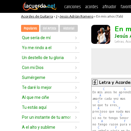
canciones
acordes
afinador
favori
Acordes de Guitarra
»
J
»
Jesús Adrián Romero
» En mis años (Tab)
En m
Populares
del Artista
Historial
Jesús
Que sería de mí
Letras, Aco
Yo me rindo a el
Un destello de tu gloria
Con mi Dios
Sumérgeme
Letra y Acorde
Te daré lo mejor
C
G
En mis anos he aprendi
A
F
Al que me ciñe
amarte cada vez mas

C
G
se que tu eres,

Tu estás aquí
A
F
precioso que nada mas

C
G
Por un instante de tu amor
si no te tengo Senor

A
F
no tengo razon para vi
A el alto y sublime
C
F
yo anhelo vivir en tu 