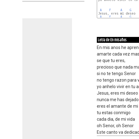
A
F
A
G
Jesus, eres mi deseo

A
F
A
G
Letra de En mis años
En mis anos he apren
amarte cada vez ma
se que tu eres,
precioso que nada m
si no te tengo Senor
no tengo razon para v
yo anhelo vivir en tu
Jesus, eres mi deseo
nunca me has dejado
eres el amante de mi
tu estas conmigo
cada dia, de mi vida
oh Senor, oh Senor
Este canto va dedicado