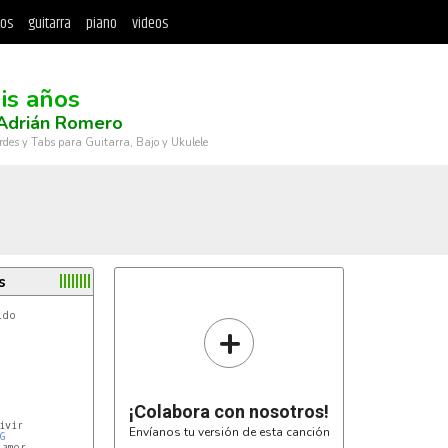
tos
guitarra
piano
videos
is años
 Adrián Romero
rdes y Tabs para Guitarra, Bajo y Ukulele
s
do

+
¡Colabora con nosotros!
vir

Envíanos tu versión de esta canción
G
amor
