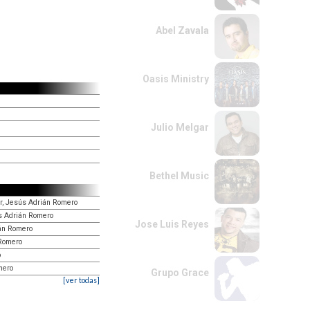
Abel Zavala
Oasis Ministry
Julio Melgar
Bethel Music
r, Jesús Adrián Romero
ús Adrián Romero
Jose Luis Reyes
ián Romero
 Romero
o
mero
Grupo Grace
[ver todas]