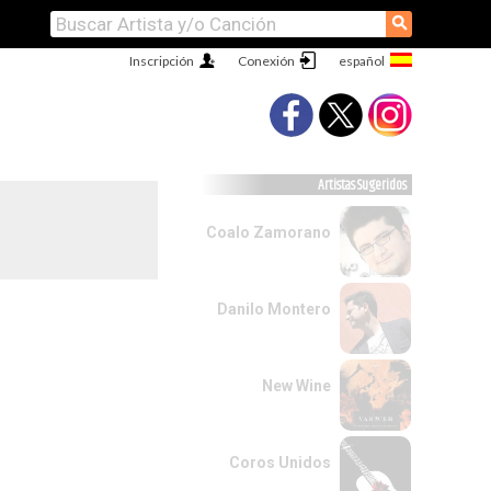
⚲
Inscripción
Conexión
Artistas Sugeridos
Coalo Zamorano
Danilo Montero
New Wine
Coros Unidos