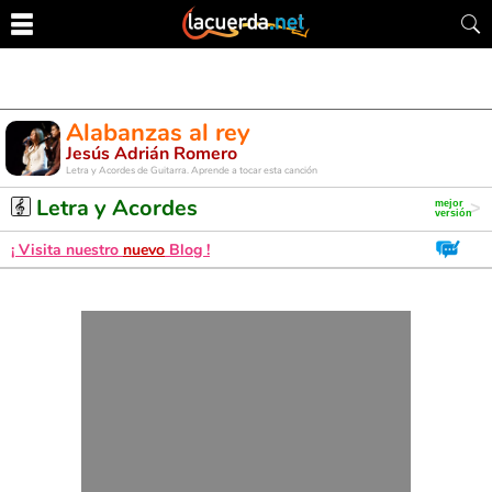
Alabanzas al rey
Jesús Adrián Romero
Letra y Acordes de Guitarra. Aprende a tocar esta canción
Letra y Acordes
¡ Visita nuestro
nuevo
Blog !