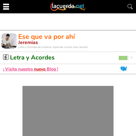
Ese que va por ahí
Jeremias
Letra y Acordes de Guitarra. Aprende a tocar esta canción
Letra y Acordes
¡ Visita nuestro
nuevo
Blog !