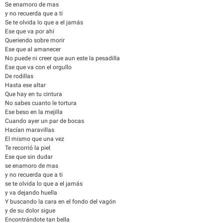
Se enamoro de mas
y no recuerda que a ti
Se te olvida lo que a el jamás
Ese que va por ahí
Queriendo sobre morir
Ese que al amanecer
No puede ni creer que aun este la pesadilla
Ese que va con el orgullo
De rodillas
Hasta ese altar
Que hay en tu cintura
No sabes cuanto le tortura
Ese beso en la mejilla
Cuando ayer un par de bocas
Hacían maravillas
El mismo que una vez
Te recorrió la piel
Ese que sin dudar
se enamoro de mas
y no recuerda que a ti
se te olvida lo que a el jamás
y va dejando huella
Y buscando la cara en el fondo del vagón
y de su dolor sigue
Encontrándote tan bella