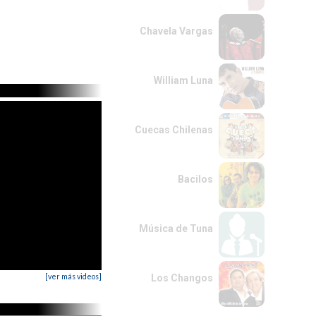
Chavela Vargas
William Luna
Cuecas Chilenas
Bacilos
Música de Tuna
[ver más videos]
Los Changos