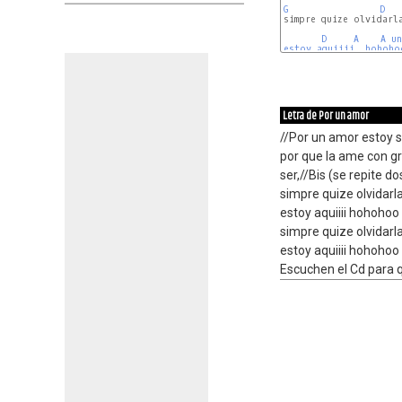
G
D
simpre quize olvidarl
D
A
A
un
estoy aquiiii  hohoho
Letra de Por un amor
//Por un amor estoy s
por que la ame con gr
ser,//Bis (se repite d
simpre quize olvidarl
estoy aquiiii hohohoo
simpre quize olvidarl
estoy aquiiii hohohoo
Escuchen el Cd para 