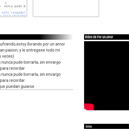
G
D
G
a  nunca pude borrarla,  sin envargo

 solo rasgado)

o para recordar.

Video de Por un amor
ufriendo,estoy llorando por un amor
an pasion, y le entregeee todo mi
os veces)
a nunca pude borrarla, sin envargo
 para recordar.
a nunca pude borrarla, sin envargo
 para recordar.
que puedan guiarse.
Extras