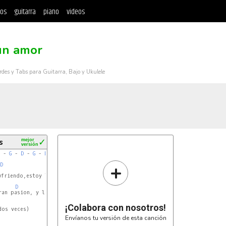
tos
guitarra
piano
videos
un amor
rdes y Tabs para Guitarra, Bajo y Ukulele
s
mejor
✓
versión
 - 
G
 - 
D
 - 
G
 - 
D
 - 
A
 - 
Bm
+
D
A
Bm
ufriendo,estoy llorando por un amor

D
A
ran pasion, y le entregeee todo mi

¡Colabora con nosotros!
os veces)

Envíanos tu versión de esta canción