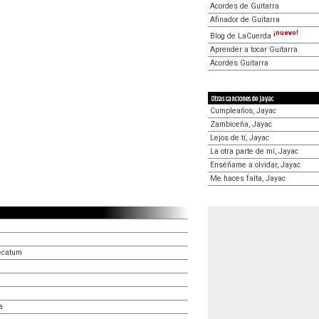
Acordes de Guitarra
Afinador de Guitarra
¡nuevo!
Blog de LaCuerda
Aprender a tocar Guitarra
Acordes Guitarra
Otras canciones de Jayac
Cumpleaños, Jayac
Zambiceña, Jayac
Lejos de tí, Jayac
La otra parte de mí, Jayac
Enséñame a olvidar, Jayac
Me haces falta, Jayac
pecatum
a