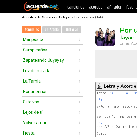
canciones
acordes
afinador
favori
Acordes de Guitarra
»
J
»
Jayac
» Por un amor (Tab)
Por 
Populares
del Artista
Historial
Jayac
Mariposita
Letras, Aco
Cumpleaños
Zapateando Juyayay
Luz de mi vida
La Tamia
Letra y Acorde
Por un amor
Intro: 
Bm
 - 
D
 - 
A
 - 
Bm
Bm
Si te vas
//Por un amor estoy s
Lejos de tí
por que la  ame con g
Volver amar
Bm
ser,//Bis (se repite d
Fiesta
Coro:
