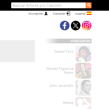
⚲
Inscripción
Conexión
Artistas Sugeridos
Daniel Toro
Hernan Figueroa
Reyes
Julio Jaramillo
Neway