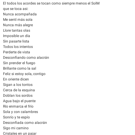
El todos los acordes se tocan como siempre menos el SolM
que se toca asi:
Nunca acompañada
Me sentí más sola
Nunca más alegre
Llore tantas olas
Imposible un día
Sin pasarte lista
Todos los intentos
Perderte de vista
Desconfiando como alacrán
Sin prender el fuego
Brillante como la sal
Feliz si estoy sola, contigo
En oriente dicen
Sigan a los tontos
Cerca de la esquina
Doblan los sordos
Agua bajo el puente
Río enmarca el frío
Sola y con calambres
Sonrío y te espío
Desconfiada como alacrán
Sigo mi camino
Cristales en un pajar