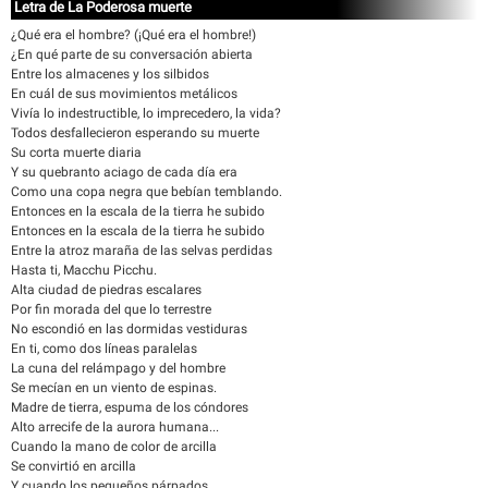
Letra de La Poderosa muerte
¿Qué era el hombre? (¡Qué era el hombre!)
¿En qué parte de su conversación abierta
Entre los almacenes y los silbidos
En cuál de sus movimientos metálicos
Vivía lo indestructible, lo imprecedero, la vida?
Todos desfallecieron esperando su muerte
Su corta muerte diaria
Y su quebranto aciago de cada día era
Como una copa negra que bebían temblando.
Entonces en la escala de la tierra he subido
Entonces en la escala de la tierra he subido
Entre la atroz maraña de las selvas perdidas
Hasta ti, Macchu Picchu.
Alta ciudad de piedras escalares
Por fin morada del que lo terrestre
No escondió en las dormidas vestiduras
En ti, como dos líneas paralelas
La cuna del relámpago y del hombre
Se mecían en un viento de espinas.
Madre de tierra, espuma de los cóndores
Alto arrecife de la aurora humana...
Cuando la mano de color de arcilla
Se convirtió en arcilla
Y cuando los pequeños párpados