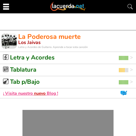
La Poderosa muerte
Los Jaivas
Letra y Acordes de Guitarra. Aprende a tocar esta canción
Letra y Acordes
Tablatura
Tab p/Bajo
¡ Visita nuestro
nuevo
Blog !