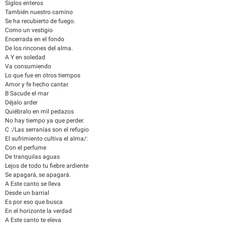
Siglos enteros
También nuestro camino
Se ha recubierto de fuego.
Como un vestigio
Encerrada en el fondo
De los rincones del alma.
A Y en soledad
Va consumiendo
Lo que fue en otros tiempos
Amor y fe hecho cantar.
B Sacude el mar
Déjalo arder
Quiébralo en mil pedazos
No hay tiempo ya que perder.
C :/Las serranías son el refugio
El sufrimiento cultiva el alma/:
Con el perfume
De tranquilas aguas
Lejos de todo tu fiebre ardiente
Se apagará, se apagará.
A Este canto se lleva
Desde un barrial
Es por eso que busca
En el horizonte la verdad
A Este canto te eleva