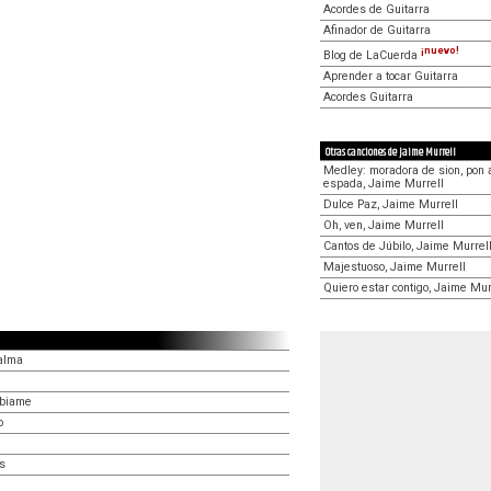
Acordes de Guitarra
Afinador de Guitarra
¡nuevo!
Blog de LaCuerda
Aprender a tocar Guitarra
Acordes Guitarra
Otras canciones de Jaime Murrell
Medley: moradora de sion, pon a
espada, Jaime Murrell
Dulce Paz, Jaime Murrell
Oh, ven, Jaime Murrell
Cantos de Júbilo, Jaime Murrel
Majestuoso, Jaime Murrell
Quiero estar contigo, Jaime Mur
alma
mbiame
o
os