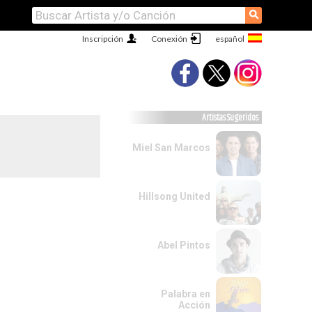
⚲
Inscripción
Conexión
Artistas Sugeridos
Miel San Marcos
Hillsong United
Abel Pintos
Palabra en
Acción