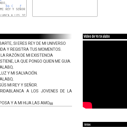
Bb
C
F
MI REY Y SEÑOR.

LANCA A LOS JOVENES DE LA IGLESIA

Video de Yo te alabo
ARTE, SI ERES REY DE MI UNIVERSO
VIDA Y REGISTRA TUS MOMENTOS.
, LA RAZÓN DE MI EXISTENCIA
TIENE, LA QUE PONGO QUIEN ME GUIA.
 ALABO,
LUZ Y MI SALVACIÓN.
 ALABO,
ÚS MI REY Y SEÑOR.
RIDABLANCA A LOS JOVENES DE LA
OSA Y A MI HIJA LAS AMO¡¡¡¡
Extras