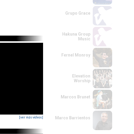
Grupo Grace
Hakuna Group
Music
Fernel Monroy
Elevation
Worship
Marcos Brunet
[ver más videos]
Marco Barrientos