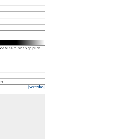
ceite en mi vida y golpe de
l
rell
[ver todas]