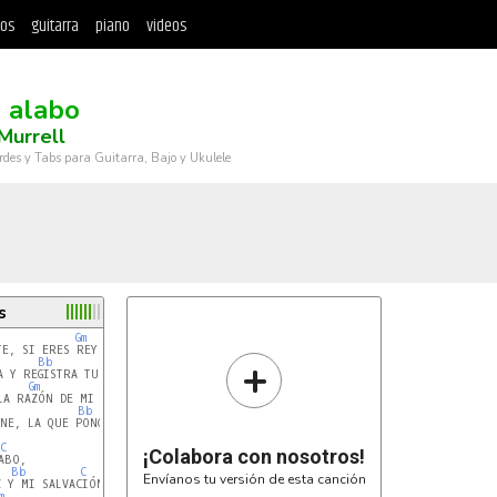
tos
guitarra
piano
videos
e alabo
Murrell
rdes y Tabs para Guitarra, Bajo y Ukulele
s
Gm
C
E, SI ERES REY DE MI UNIVERSO

+
Bb
C
Gm
C
LA RAZÓN DE MI EXISTENCIA

Bb
C
NE, LA QUE PONGO QUIEN ME GUIA.

C
¡Colabora con nosotros!
Bb
C
Envíanos tu versión de esta canción
m