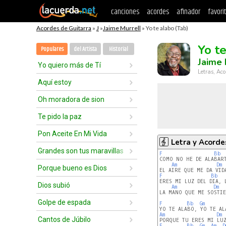
canciones
acordes
afinador
favori
Acordes de Guitarra
»
J
»
Jaime Murrell
» Yo te alabo (Tab)
Yo t
Populares
del Artista
Historial
Jaime 
Yo quiero más de Tí
Letras, Aco
Aquí estoy
Oh moradora de sion
Te pido la paz
Pon Aceite En Mi Vida
Letra y Acorde
Grandes son tus maravillas
F
Bb
COMO NO HE DE ALABART
Am
Dm
Porque bueno es Dios
F
Bb
ERES MI LUZ DEL DIA, 
Dios subió
Am
Dm
LA MANO QUE ME SOSTIE
Golpe de espada
F
Bb
Gm
Am
Dm
Cantos de Júbilo
F
Bb
Gm
Am
D