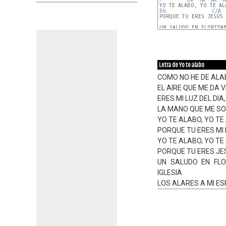
Bb
C/A
PORQUE TU ERES JESÚS 
UN SALUDO EN FLORIDAB
Letra de Yo te alabo
COMO NO HE DE ALAB
EL AIRE QUE ME DA 
ERES MI LUZ DEL DIA
LA MANO QUE ME SOS
YO TE ALABO, YO TE
PORQUE TU ERES MI 
YO TE ALABO, YO TE
PORQUE TU ERES JES
UN SALUDO EN FLO
IGLESIA
LOS ALARES A MI ESP