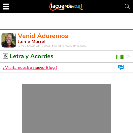
Venid Adoremos
Jaime Murrell
Letra y Acordes de Guitarra. Aprende a tocar esta canción
Letra y Acordes
¡ Visita nuestro
nuevo
Blog !