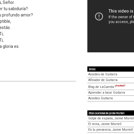
, Señor.
r tu sabiduría?
tu profundo amor?
ptible,
estás.
i,
i,
 gloria es.
Extras
Acordes de Guitarra
Afinador de Guitarra
¡nuevo!
Blog de LaCuerda
Aprender a tocar Guitarra
Acordes Guitarra
Otras canciones de Jaime Murrell
Golpe de espada, Jaime Murrel
El reina, Jaime Murrell
En tu presencia, Jaime Murrell