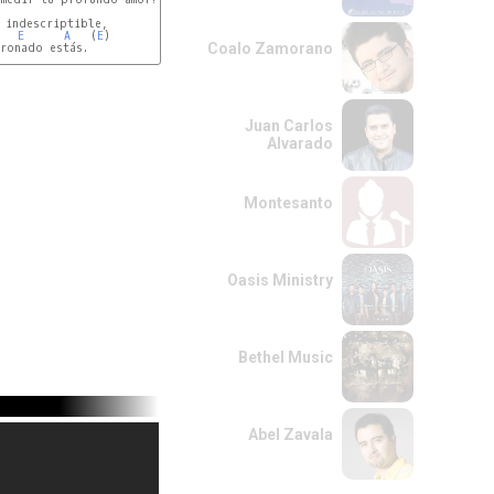
 indescriptible,

E
A
   (
E
)

Coalo Zamorano
ronado estás.

Juan Carlos
Alvarado
Montesanto
Oasis Ministry
Bethel Music
Abel Zavala