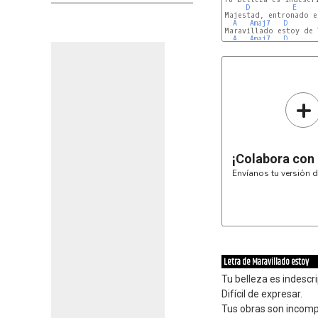
D
E
Majestad, entronado es
A
Amaj7
D
Maravillado estoy de T
A
Amaj7
D
+
¡Colabora con
Envíanos tu versión d
Letra de Maravillado estoy
Tu belleza es indescri
Difícil de expresar.
Tus obras son incomp