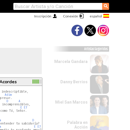
⚲
Inscripción
Conexión
Artistas Sugeridos
Marcela Gandara
 Acordes
Danny Berríos
 indescriptible,

Adim
presar.

D
A
Miel San Marcos
 incomprensibles,

E
E7
como Tú, Señor.

m
D
Palabra en
entender tu sabiduría?

m
E
E7
Acción
medir tu profundo amor?
