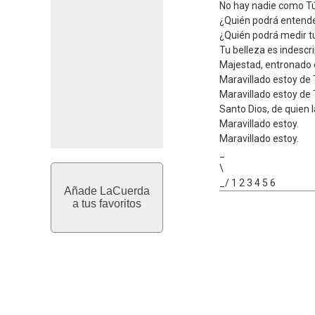
No hay nadie como Tú
¿Quién podrá entende
¿Quién podrá medir 
Tu belleza es indescri
Majestad, entronado 
Maravillado estoy de T
Maravillado estoy de T
Santo Dios, de quien la
Maravillado estoy.
Maravillado estoy.
_
\
_/ 1 2 3 4 5 6
Añade LaCuerda
a tus favoritos