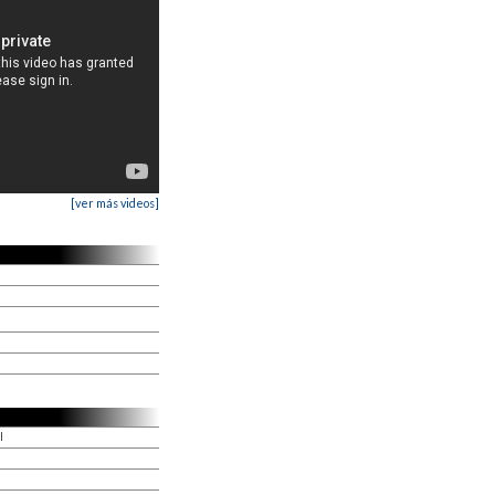
[ver más videos]
l