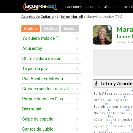
canciones
acordes
afinador
favori
Acordes de Guitarra
»
J
»
Jaime Murrell
» Maravillado estoy (Tab)
Mara
Populares
del Artista
Historial
Jaime 
Yo quiero más de Tí
Letras, Aco
Aquí estoy
Oh moradora de sion
Te pido la paz
Pon Aceite En Mi Vida
Letra y Acorde
Grandes son tus maravillas
A
A
Tu belleza es indescri
D
E
Porque bueno es Dios
Difícil de expresar,

F#m
Tus obras son incompre
Dios subió
D
Bm
No hay nadie como Tú, 
F#m
Golpe de espada
¿Quién podrá entender 
D
¿Quién podrá medir tu
Cantos de Júbilo
A
A
Tu belleza es indescri