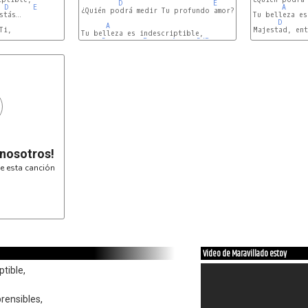
D
E
D
E
A
¿Quién podrá medir Tu profundo amor?

tás…

Tu belleza es
D
A
i,

Majestad, ent
Tu belleza es indescriptible,

D
E
A
D/E
 nosotros!
e esta canción
Video de Maravillado estoy
ptible,
rensibles,