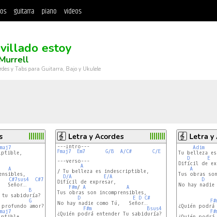
tos
guitarra
piano
videos
villado estoy
Murrell
rdes y Tabs para Guitarra, Bajo y Ukulele
s
Letra y Acordes
Letra y
---Intro---
maj7
Adim
Fmaj7
Em7
G/B
A/C#
C/E
D/F#
A5
ptible,

Tu belleza es
D
E
---verso---
Difícil de ex
A
A
A
/ Tu belleza es indescriptible,

nsibles,

Tus obras son
D/A
E/A
C#7sus4
C#7
D
Difícil de expresar,

  Señor…

No hay nadie 
F#m
/ 
A
A
B
Tus obras son incomprensibles,

tu sabiduría?

D
E
D
C#
G
E
F#
No hay nadie como Tú,   Señor…

 profundo amor?

¿Quién podrá 
F#m
Bsus4
B
maj7
F#
¿Quién podrá entender Tu sabiduría?

ptible,

¿Quién podrá 