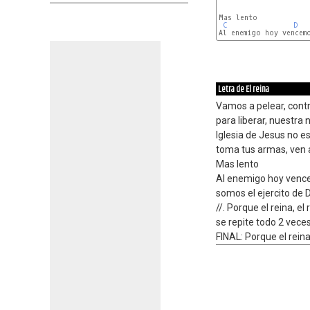
Mas lento

C
D
Letra de El reina
Vamos a pelear, contr
para liberar, nuestra n
Iglesia de Jesus no e
toma tus armas, ven a
Mas lento
Al enemigo hoy venc
somos el ejercito de 
//. Porque el reina, el 
se repite todo 2 vece
FINAL: Porque el reina.