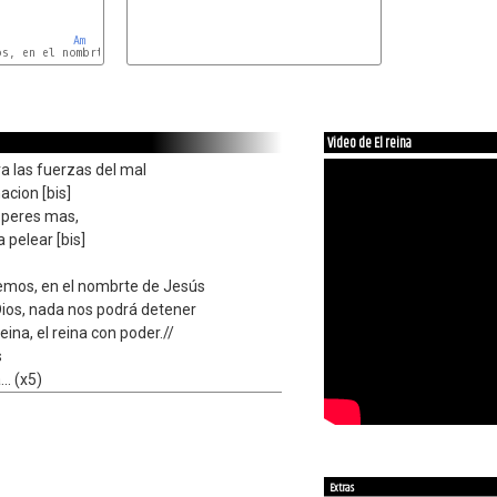
Am
B
Video de El reina
a las fuerzas del mal
acion [bis]
speres mas,
 pelear [bis]
emos, en el nombrte de Jesús
Dios, nada nos podrá detener
reina, el reina con poder.//
s
.. (x5)
Extras