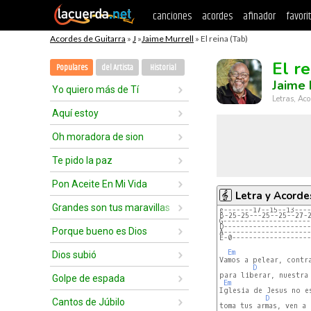
canciones
acordes
afinador
favori
Acordes de Guitarra
»
J
»
Jaime Murrell
» El reina (Tab)
El re
Populares
del Artista
Historial
Jaime 
Yo quiero más de Tí
Letras, Aco
Aquí estoy
Oh moradora de sion
Te pido la paz
Pon Aceite En Mi Vida
Letra y Acorde
Grandes son tus maravillas
e-------17--15--13----
B-25-25---25--25--27-
G---------------------
D---------------------
Porque bueno es Dios
A---------------------
E-0-------------------
Em
Dios subió
Vamos a pelear, contra
D
para liberar, nuestra 
Golpe de espada
Em
Iglesia de Jesus no es
D
Cantos de Júbilo
toma tus armas, ven a 