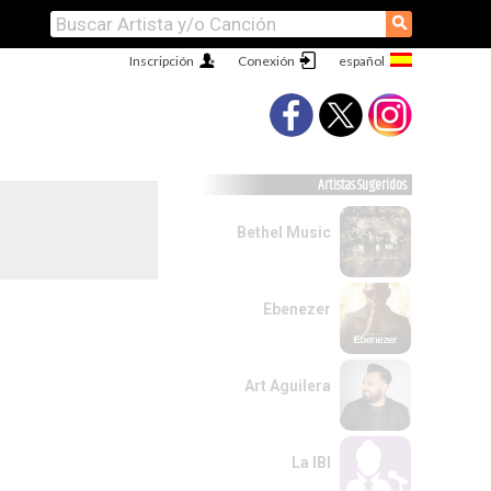
⚲
Inscripción
Conexión
Artistas Sugeridos
Bethel Music
Ebenezer
Art Aguilera
La IBI