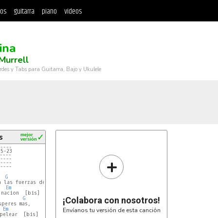
tos
guitarra
piano
videos
ina
Murrell
rdes y Tabs para Guitarra, Bajo y Ukulele
s
mejor
✓
versión
----
25-23
----
+
----
----
----
G
 las fuerzas del mal

Em
nacion  [bis]

G
¡Colabora con nosotros!
peres mas, 

Em
Envíanos tu versión de esta canción
pelear  [bis]
