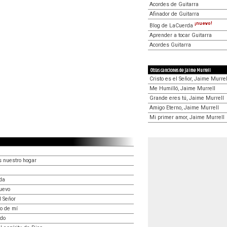
Acordes de Guitarra
Afinador de Guitarra
¡nuevo!
Blog de LaCuerda
Aprender a tocar Guitarra
Acordes Guitarra
Otras canciones de Jaime Murrell
Cristo es el Señor, Jaime Murrel
Me Humilló, Jaime Murrell
Grande eres tú, Jaime Murrell
Amigo Eterno, Jaime Murrell
Mi primer amor, Jaime Murrell
s nuestro hogar
da
uevo
l Señor
lo de mí
ndo