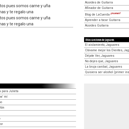
Acordes de Guitarra
untos pues somos carne y uña
Afinador de Guitarra
as y te regalo una
¡nuevo!
Blog de LaCuerda
untos pues somos carne y uña
Aprender a tocar Guitarra
as y te regalo una
Acordes Guitarra
Otras canciones de Jaguares
El aislamiento, Jaguares
Clávame mejor los Dientes, Ja
Déjate Ver, Jaguares
No dejes que, Jaguares
La bruja canibal, Jaguares
Quisiera ser alcohol (primer ins
 para Julieta
pa' mí
no
tón
o
or