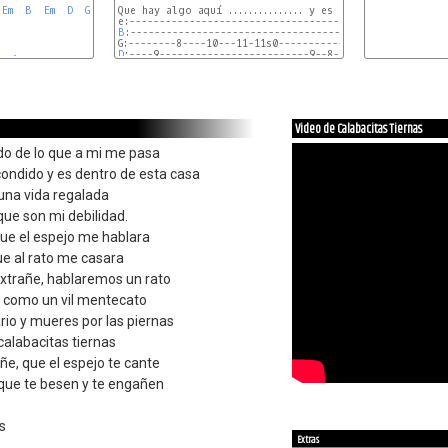
Em
B
Em
D
G
F#7
Que hay algo aquí ............... y es dentro de esta cas
B
B
:-----------------------------------------------------
-
D
A
D
A
Video de Calabacitas Tiernas
do de lo que a mi me pasa
ondido y es dentro de esta casa
una vida regalada
ue son mi debilidad.
ue el espejo me hablara
ue al rato me casara
extrañe, hablaremos un rato
 como un vil mentecato
io y mueres por las piernas
calabacitas tiernas
ñe, que el espejo te cante
que te besen y te engañen
es
Extras