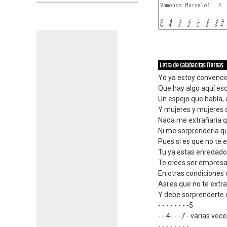
Vamonos Marcelo!!  
B
B--4--3--2--1--2--3-4
G--4--3--2--1--2--3-4-
Letra de Calabacitas Tiernas
Yo ya estoy convenci
Que hay algo aquí esc
Un espejo que habla, 
Y mujeres y mujeres q
Nada me extrañaria q
Ni me sorprenderia q
Pues si es que no te 
Tu ya estas enredado
Te crees ser empresar
En otras condiciones 
Asi es que no te extra
Y debe sorprenderte 
- - - - - - - -5
- - 4- - -7 - varias vec
- - - - - - - -