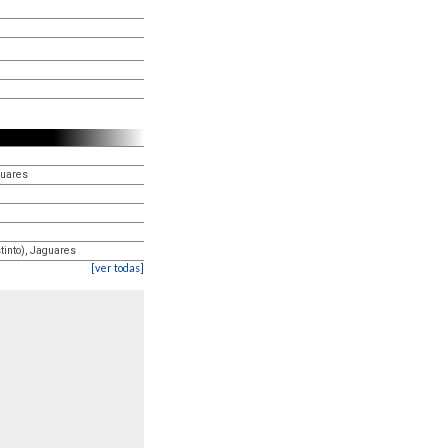
guares
tinto), Jaguares
[ver todas]