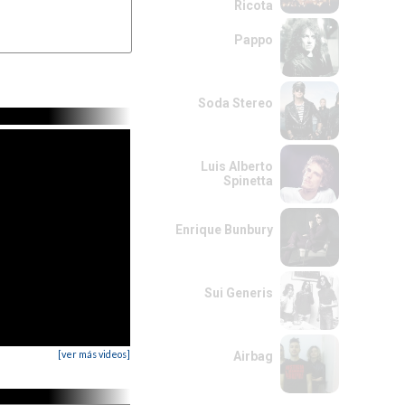
Ricota
a

------

Pappo
Soda Stereo
Luis Alberto
Spinetta
Enrique Bunbury
Sui Generis
[ver más videos]
Airbag