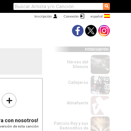
⚲
Inscripción
Conexión
Artistas Sugeridos
Héroes del
Silencio
Callejeros
+
Almafuerte
------

ra con nosotros!
Patricio Rey y sus
versión de esta canción
-----

Redonditos de