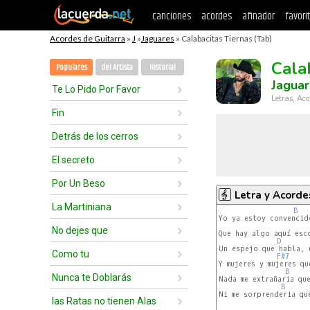
canciones
acordes
afinador
favori
Acordes de Guitarra
»
J
»
Jaguares
» Calabacitas Tiernas (Tab)
Cala
Populares
del Artista
Historial
Jagua
Te Lo Pido Por Favor
Letras, Aco
Fin
Detrás de los cerros
El secreto
Por Un Beso
Letra y Acorde
La Martiniana
B
Yo ya estoy convencido
No dejes que
Que hay algo aquí esc
D
Un espejo que habla, 
Como tu
F#7
Y mujeres y mujeres qu
B
Nunca te Doblarás
Nada me extrañaria que
B
Ni me sorprenderia que
las Ratas no tienen Alas