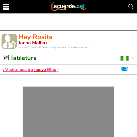
Hay Rosita
Jacha Mallku
Letra y Acordes de Guitarra. Aprende a tocar esta canción
Tablatura
¡ Visita nuestro
nuevo
Blog !