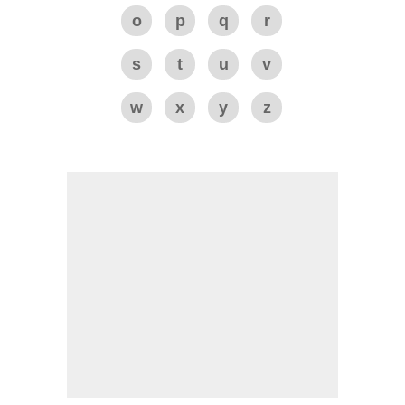
o
p
q
r
s
t
u
v
w
x
y
z