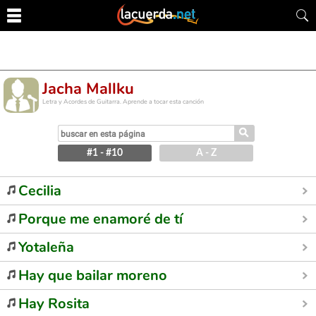
Jacha Mallku
Letra y Acordes de Guitarra. Aprende a tocar esta canción
⚲
#1 - #10
A - Z
Cecilia
Porque me enamoré de tí
Yotaleña
Hay que bailar moreno
Hay Rosita