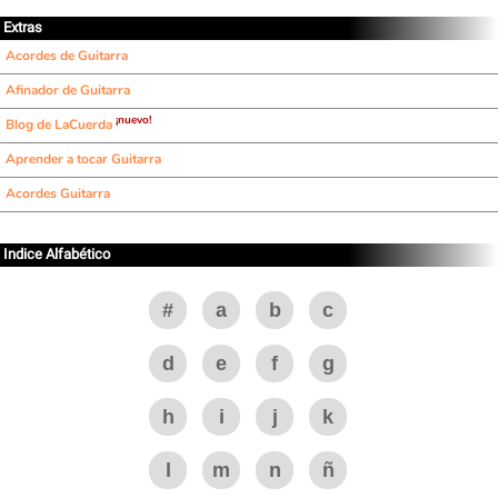
Extras
Acordes de Guitarra
Afinador de Guitarra
¡nuevo!
Blog de LaCuerda
Aprender a tocar Guitarra
Acordes Guitarra
Indice Alfabético
#
a
b
c
d
e
f
g
h
i
j
k
l
m
n
ñ