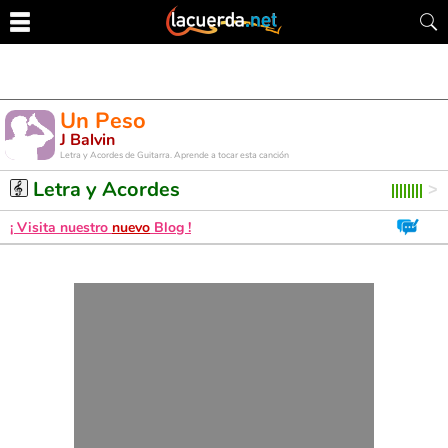
Un Peso
J Balvin
Letra y Acordes de Guitarra. Aprende a tocar esta canción
Letra y Acordes
¡ Visita nuestro
nuevo
Blog !