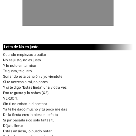
Letra de No es justo
Cuando empiezas a bailar
No es justo, no es justo
Y lo noto en tu mirar
Te gusto, te gusto
Sonando esta canción y yo viéndote
Si te acercas a mí, no pares
Y si te digo "Estás linda" una y otra vez
Eso te gusta y lo sabes (X2)
VERSO 1:
Sin ti no existe la discoteca
Ya te he dado mucho y tú poco me das
De la fiesta eres la pieza que falta
Si pa' pasarla rico solo faltas tú
Déjate llevar
Estás ansiosa, lo puedo notar