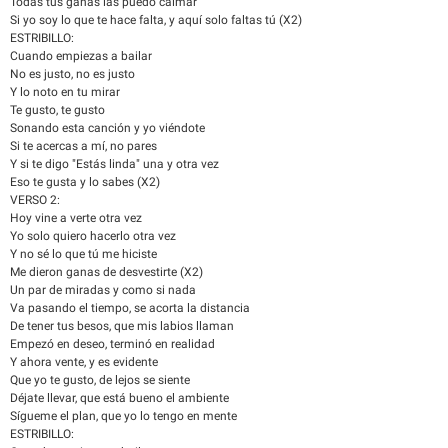
Todas tus ganas las puedo calmar
Si yo soy lo que te hace falta, y aquí solo faltas tú (X2)
ESTRIBILLO:
Cuando empiezas a bailar
No es justo, no es justo
Y lo noto en tu mirar
Te gusto, te gusto
Sonando esta canción y yo viéndote
Si te acercas a mí, no pares
Y si te digo "Estás linda" una y otra vez
Eso te gusta y lo sabes (X2)
VERSO 2:
Hoy vine a verte otra vez
Yo solo quiero hacerlo otra vez
Y no sé lo que tú me hiciste
Me dieron ganas de desvestirte (X2)
Un par de miradas y como si nada
Va pasando el tiempo, se acorta la distancia
De tener tus besos, que mis labios llaman
Empezó en deseo, terminó en realidad
Y ahora vente, y es evidente
Que yo te gusto, de lejos se siente
Déjate llevar, que está bueno el ambiente
Sígueme el plan, que yo lo tengo en mente
ESTRIBILLO: