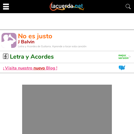
No es justo
J Balvin
Letra y Acordes de Guitarra. Aprende a tocar esta canción
Letra y Acordes
¡ Visita nuestro
nuevo
Blog !