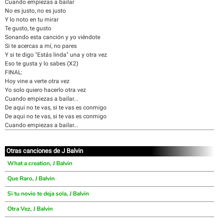
Cuando empiezas a bailar
No es justo, no es justo
Y lo noto en tu mirar
Te gusto, te gusto
Sonando esta canción y yo viéndote
Si te acercas a mí, no pares
Y si te digo "Estás linda" una y otra vez
Eso te gusta y lo sabes (X2)
FINAL:
Hoy vine a verte otra vez
Yo solo quiero hacerlo otra vez
Cuando empiezas a bailar...
De aqui no te vas, si te vas es conmigo
De aqui no te vas, si te vas es conmigo
Cuando empiezas a bailar...
Otras canciones de J Balvin
What a creation, J Balvin
Que Raro, J Balvin
Si tu novio te deja sola, J Balvin
Otra Vez, J Balvin