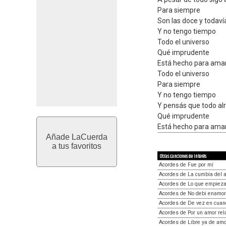
Para siempre
Son las doce y todaví
Y no tengo tiempo
Todo el universo
Qué imprudente
Está hecho para ama
Todo el univеrso
Para siempre
Y no tengo tiеmpo
Y pensás que todo al
Qué imprudente
Está hecho para ama
Añade LaCuerda
a tus favoritos
Otras canciones de interés
Acordes de Fue por mí
Acordes de La cumbia del 
Acordes de Lo que empiez
Acordes de No debi enamo
Acordes de De vez en cuan
Acordes de Por un amor re
Acordes de Libre ya de am