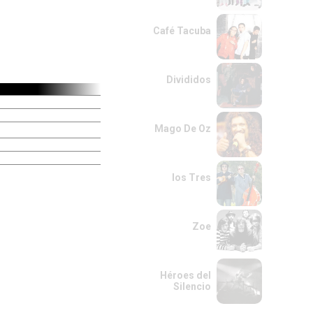
Café Tacuba
Divididos
Mago De Oz
los Tres
Zoe
Héroes del
Silencio