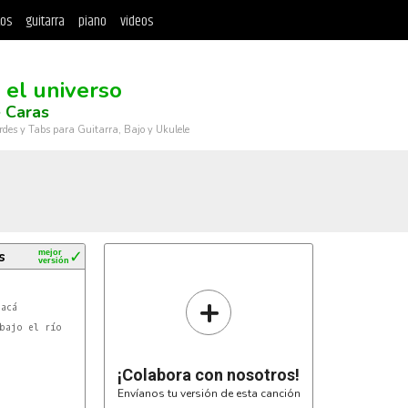
tos
guitarra
piano
videos
 el universo
e Caras
rdes y Tabs para Guitarra, Bajo y Ukulele
s
mejor
✓
versión
+
acá

bajo el río

¡Colabora con nosotros!
Envíanos tu versión de esta canción