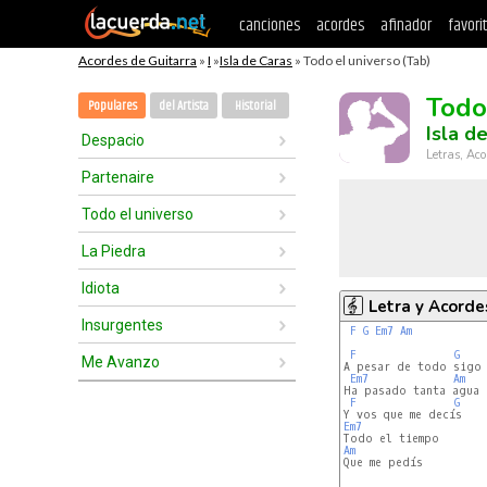
canciones
acordes
afinador
favori
Acordes de Guitarra
»
I
»
Isla de Caras
» Todo el universo (Tab)
Todo
Populares
del Artista
Historial
Isla d
Despacio
Letras, Aco
Partenaire
Todo el universo
La Piedra
Idiota
Letra y Acorde
Insurgentes
F
G
Em7
Am
F
G
Me Avanzo
A pesar de todo sigo 
Em7
Am
Ha pasado tanta agua 
F
G
Em7
Am