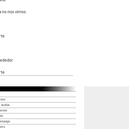
a no nos vimos
rte
rededor
rte
amor
a acaba
rarme
do
lámpago
ores