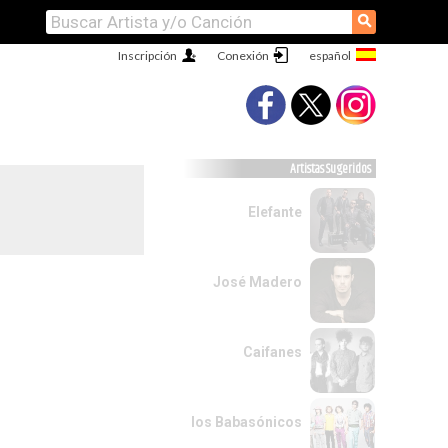
⚲
Inscripción
Conexión
Artistas Sugeridos
Elefante
José Madero
Caifanes
los Babasónicos