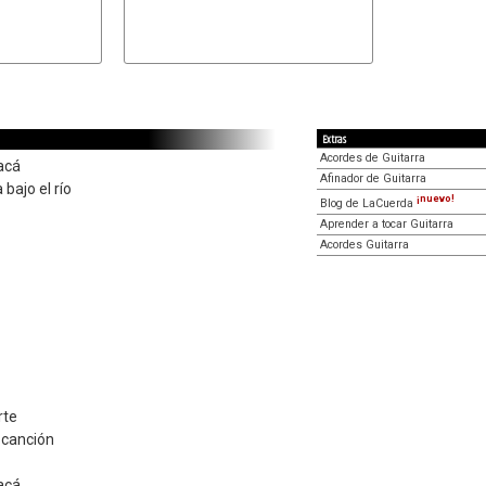
Extras
Acordes de Guitarra
acá
Afinador de Guitarra
bajo el río
¡nuevo!
Blog de LaCuerda
Aprender a tocar Guitarra
Acordes Guitarra
rte
 canción
acá