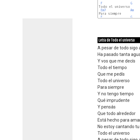
F
G
Todo el universo

Em7
Am
Para siempre

F
G
Letra de Todo el universo
A pesar de todo sigo 
Ha pasado tanta agua 
Y vos que me decís
Todo el tiempo
Que me pedís
Todo el universo
Para siempre
Y no tengo tiempo
Qué imprudente
Y pensás
Que todo alrededor
Está hecho para ama
No estoy cantando tu
Todo el universo
A pesar de todo sigo 